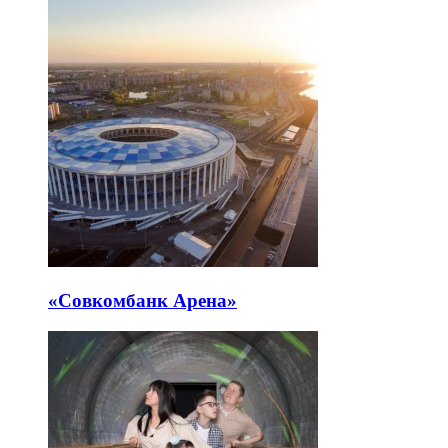
«Совкомбанк Арена⁠»