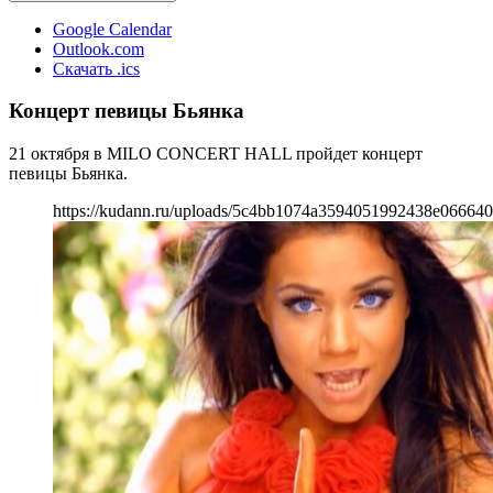
Google Calendar
Outlook.com
Скачать .ics
Концерт певицы Бьянка
21 октября в MILO CONCERT HALL пройдет концерт
певицы Бьянка.
https://kudann.ru/uploads/5c4bb1074a3594051992438e066640