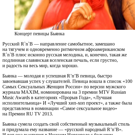
Концерт певицы Бьянка
Русский R`n`B — направление самобытное, замешано
на тягучем и одновременно ритмичном афроамериканском
R`n`B плюс исконно русская мелодика, и, конечно, такая же
подлинная славянская вселенская печаль, если грустно,
и радость на весь мир, когда хорошо.
Бьянка — молодая и успешная R’n’B певица, быстро
завоевавшая успех у слушателей. Певица вошла в список «100
Самых Сексуальных Женщин России» по версии мужского
журнала MAXIM, номинирована на 3 премии MTV Russian
Music Awards в категориях «Прорыв Года», «Лучшая
исполнительница» И «Лучший хип-хоп проект», а также была
представлена в номинации «Самое сексуальное видео»
на Премии RU TV 2013.
Бьянка сумела создать свой собственный музыкальный стиль
и придумала ему название — «русский народный R’n’B».
И вот она выступит в Нижнем Новгороде с большим