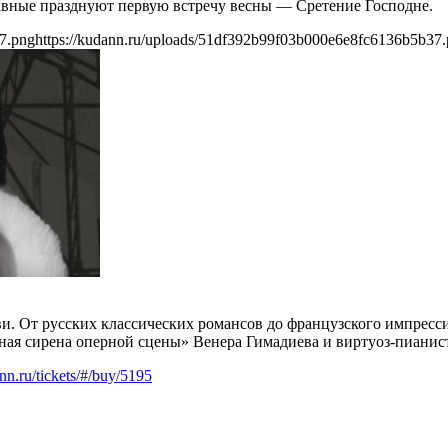
авные празднуют первую встречу весны — Сретение Господне.
7.png
https://kudann.ru/uploads/51df392b99f03b000e6e8fc6136b5b37
бви. От русских классических романсов до французского импре
ная сирена оперной сцены» Венера Гимадиева и виртуоз-пианис
ann.ru/tickets/#/buy/5195