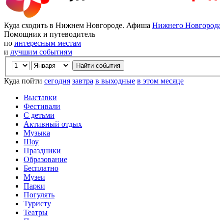
Куда сходить в Нижнем Новгороде. Афиша
Нижнего Новгород
Помощник и путеводитель
по
интересным местам
и
лучшим событиям
Куда пойти
сегодня
завтра
в выходные
в этом месяце
Выставки
Фестивали
С детьми
Активный отдых
Музыка
Шоу
Праздники
Образование
Бесплатно
Музеи
Парки
Погулять
Туристу
Театры