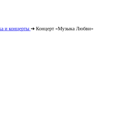
а и концерты
➔
Концерт «Музыка Любви»