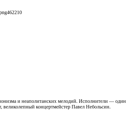
.png
462
210
ссионизма и неаполитанских мелодий. Исполнители — один
т, великолепный концертмейстер Павел Небольсин.