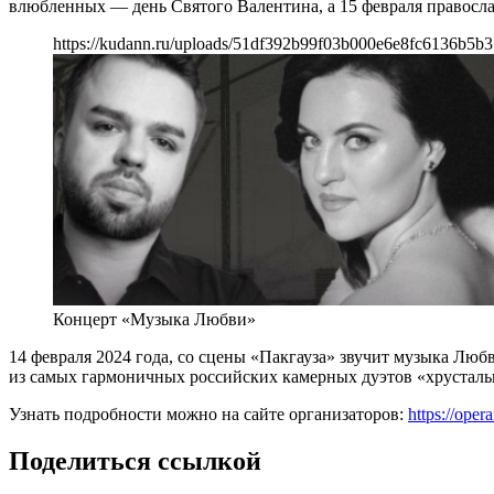
влюбленных — день Святого Валентина, а 15 февраля правосл
https://kudann.ru/uploads/51df392b99f03b000e6e8fc6136b5b3
Концерт «Музыка Любви»
14 февраля 2024 года, со сцены «Пакгауза» звучит музыка Лю
из самых гармоничных российских камерных дуэтов «хрусталь
Узнать подробности можно на сайте организаторов:
https://oper
Поделиться ссылкой