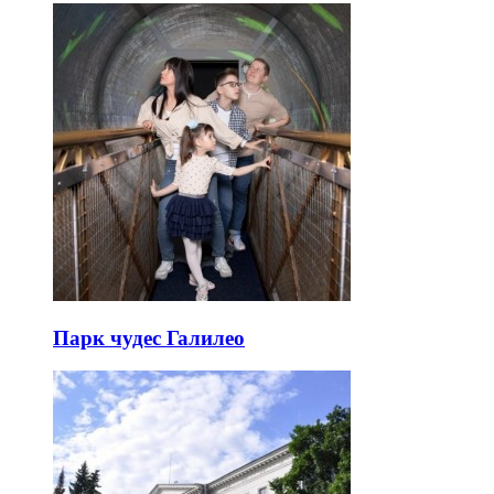
Парк чудес Галилео