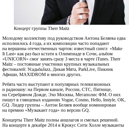
Концерт группы Therr Maitz
Молодому коллективу под руководством Антона Беляева едва
исполнилось 4 года, а их композиции часто попадают
на вершины отечественных чартов: известный сингл «Make
It Last» как раз был кстати к Олимпиаде в Сочи, альбом
«UNICORN» смог занять сразу 3 места в чарте iTunes. Therr
Maitz – постоянные участники крупных музыкальных
фестивалей: УсадьбаJazz, Дикая Мята, ParkLive, Пикник
Афиши, MAXIDROM и многих других.
Ребята часто выступают в популярных телевизионных
и радиошоу: на Первом канале, России, СТС, Пятнице,
на Серебряном Дожде, Эхо Москвы, Мегаполис ФМ. О них
пишут в глянцевых изданиях Vogue, Cosmo, Hello, Instyle, OK,
GQ. Лидер группы – Антон Беляев вообще номинирован
на премию «Музыкант года» по версии GQ.
Концерты Therr Maitz полны аншлагов и смелых решений.
На концерте в декабре 2014 в Крокус Сити Холле музыканты