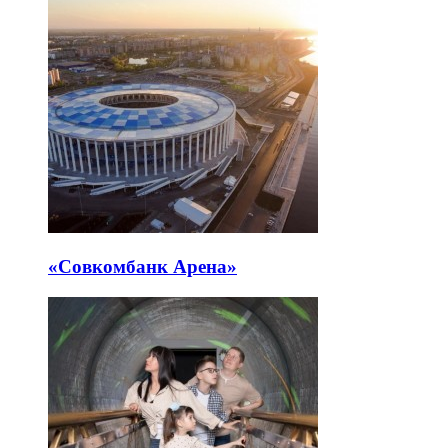
«Совкомбанк Арена⁠»