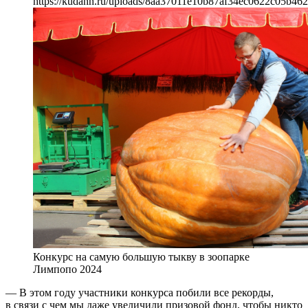
https://kudann.ru/uploads/8aa37011e10b87af34ec0622c05b462
Конкурс на самую большую тыкву в зоопарке
Лимпопо 2024
— В этом году участники конкурса побили все рекорды,
в связи с чем мы даже увеличили призовой фонд, чтобы никто