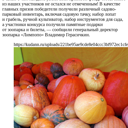
из наших участников не остался не отмеченным! В качестве
главных призов победители получили различный садово-
парковый инвентарь, включая садовую тачку, набор лопат
и грабель, ручной культиватор, набор инструментов для сада,
а участники конкурса получили памятные подарки
от зоопарка и билеты, — сообщили генеральный директор
зоопарка «Лимпопо» Владимир Герасичкин.
https://kudann.ru/uploads/221be95ae9cde8e04ccc3bf972ec1cfe