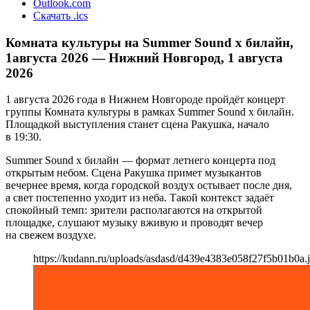
Outlook.com
Скачать .ics
Комната культуры на Summer Sound х билайн,
1августа 2026 — Нижний Новгород, 1 августа
2026
1 августа 2026 года в Нижнем Новгороде пройдёт концерт
группы Комната культуры в рамках Summer Sound х билайн.
Площадкой выступления станет сцена Ракушка, начало
в 19:30.
Summer Sound х билайн — формат летнего концерта под
открытым небом. Сцена Ракушка примет музыкантов
вечернее время, когда городской воздух остывает после дня,
а свет постепенно уходит из неба. Такой контекст задаёт
спокойный темп: зрители располагаются на открытой
площадке, слушают музыку вживую и проводят вечер
на свежем воздухе.
https://kudann.ru/uploads/asdasd/d439e4383e058f27f5b01b0a.