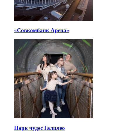
«Совкомбанк Арена⁠»
Парк чудес Галилео