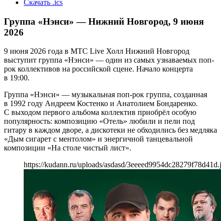
Скачать .ics
Группа «Нэнси» — Нижний Новгород, 9 июня
2026
9 июня 2026 года в МТС Live Холл Нижний Новгород
выступит группа «Нэнси» — один из самых узнаваемых поп-
рок коллективов на российской сцене. Начало концерта
в 19:00.
Группа «Нэнси» — музыкальная поп-рок группа, созданная
в 1992 году Андреем Костенко и Анатолием Бондаренко.
С выходом первого альбома коллектив приобрёл особую
популярность: композицию «Отель» любили и пели под
гитару в каждом дворе, а дискотеки не обходились без медляка
«Дым сигарет с ментолом» и энергичной танцевальной
композиции «На столе чистый лист».
https://kudann.ru/uploads/asdasd/3eeeed9954dc28279f78d41d.