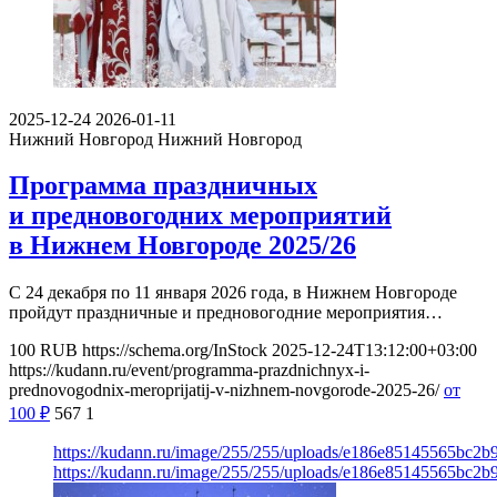
2025-12-24
2026-01-11
Нижний Новгород
Нижний Новгород
Программа праздничных
и предновогодних мероприятий
в Нижнем Новгороде 2025/26
С 24 декабря по 11 января 2026 года, в Нижнем Новгороде
пройдут праздничные и предновогодние мероприятия…
100
RUB
https://schema.org/InStock
2025-12-24T13:12:00+03:00
https://kudann.ru/event/programma-prazdnichnyx-i-
prednovogodnix-meroprijatij-v-nizhnem-novgorode-2025-26/
от
100
₽
567
1
https://kudann.ru/image/255/255/uploads/e186e85145565bc2
https://kudann.ru/image/255/255/uploads/e186e85145565bc2