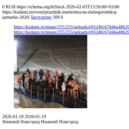
0
RUB
https://schema.org/InStock
2026-02-03T13:50:00+03:00
https://kudann.ru/event/prazdnik-maslenitsa-na-nizhegorodskoj-
jarmarke-2026/
Бесплатно
509
0
https://kudann.ru/image/255/255/uploads/e93249c67d46a486
https://kudann.ru/image/255/255/uploads/e93249c67d46a486
2026-01-18
2026-01-19
Нижний Новгород
Нижний Новгород