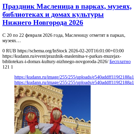
Праздник Масленица в парках, музеях,
библиотеках и домах культуры
Нижнего Новгорода 2026
С 20 по 22 февраля 2026 года, Масленицу отметят в парках,
музеях…
0
RUB
https://schema.org/InStock
2026-02-20T16:01:00+03:00
https://kudann.ru/event/prazdnik-maslenitsa-v-parkax-muzejax-
bibliotekax-i-domax-kultury-nizhnego-novgoroda-2026/
Бесплатно
121
1
https://kudann.ru/image/255/255/uploads/e540addff119f2188a
https://kudann.ru/image/255/255/uploads/e540addff119f2188a