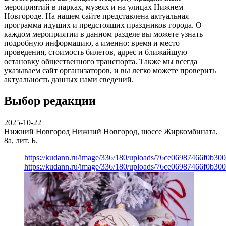
мероприятий в парках, музеях и на улицах Нижнем
Новгороде. На нашем сайте представлена актуальная
программа идущих и предстоящих праздников города. О
каждом мероприятии в данном разделе вы можете узнать
подробную информацию, а именно: время и место
проведения, стоимость билетов, адрес и ближайшую
остановку общественного транспорта. Также мы всегда
указываем сайт организаторов, и вы легко можете проверить
актуальность данных нами сведений.
Выбор редакции
2025-10-22
Нижний Новгород
Нижний Новгород, шоссе Жиркомбината,
8а, лит. Б.
https://kudann.ru/image/336/180/uploads/76ce06987466f0b30
https://kudann.ru/image/336/180/uploads/76ce06987466f0b30