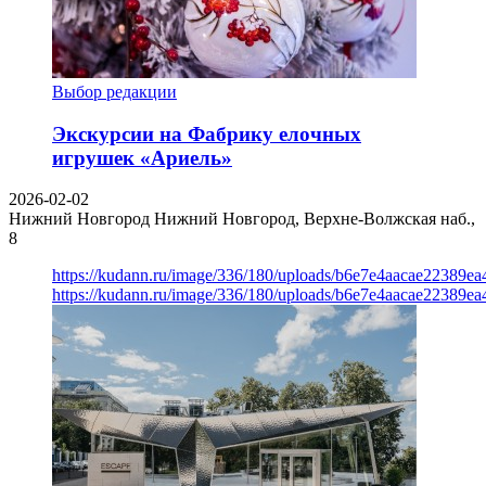
Выбор редакции
Экскурсии на Фабрику елочных
игрушек «Ариель»
2026-02-02
Нижний Новгород
Нижний Новгород, Верхне-Волжская наб.,
8
https://kudann.ru/image/336/180/uploads/b6e7e4aacae22389e
https://kudann.ru/image/336/180/uploads/b6e7e4aacae22389e