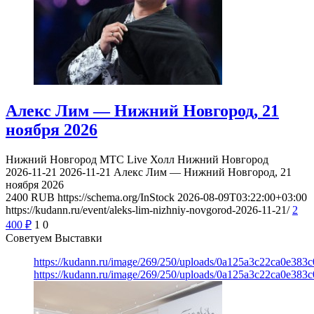
Алекс Лим — Нижний Новгород, 21
ноября 2026
Нижний Новгород
МТС Live Холл Нижний Новгород
2026-11-21
2026-11-21
Алекс Лим — Нижний Новгород, 21
ноября 2026
2400
RUB
https://schema.org/InStock
2026-08-09T03:22:00+03:00
https://kudann.ru/event/aleks-lim-nizhniy-novgorod-2026-11-21/
2
400
₽
1
0
Советуем Выставки
https://kudann.ru/image/269/250/uploads/0a125a3c22ca0e38
https://kudann.ru/image/269/250/uploads/0a125a3c22ca0e38