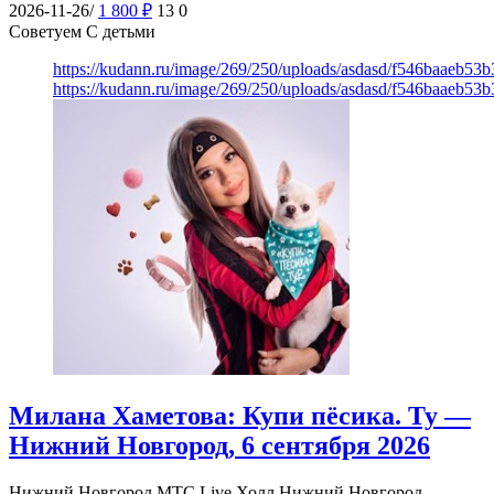
2026-11-26/
1 800
₽
13
0
Советуем С детьми
https://kudann.ru/image/269/250/uploads/asdasd/f546baaeb53
https://kudann.ru/image/269/250/uploads/asdasd/f546baaeb53
Милана Хаметова: Купи пёсика. Ту —
Нижний Новгород, 6 сентября 2026
Нижний Новгород
МТС Live Холл Нижний Новгород