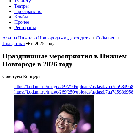
Туристу
Театры
Пространства
Клубы
Прочее
Рестораны
Афиша Нижнего Новгорода - куда сходить
➔
События
➔
Праздники
➔
в 2026 году
Праздничные мероприятия в Нижнем
Новгороде в 2026 году
Советуем Концерты
https://kudann.ru/image/269/250/uploads/asdasd/7aa7d598d95
https://kudann.ru/image/269/250/uploads/asdasd/7aa7d598d95