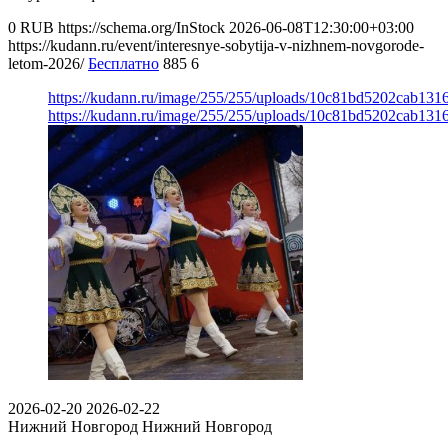
0
RUB
https://schema.org/InStock
2026-06-08T12:30:00+03:00
https://kudann.ru/event/interesnye-sobytija-v-nizhnem-novgorode-
letom-2026/
Бесплатно
885
6
https://kudann.ru/image/255/255/uploads/10c81bd5202cab13
https://kudann.ru/image/255/255/uploads/10c81bd5202cab13
2026-02-20
2026-02-22
Нижний Новгород
Нижний Новгород