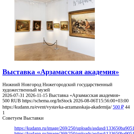
Выставка «Арзамасская академия»
Нижний Новгород
Нижегородский государственный
художественный музей
2026-07-31
2026-11-15
Выставка «Арзамасская академия»
500
RUB
https://schema.org/InStock
2026-08-06T15:56:00+03:00
https://kudann.ru/event/vystavka-arzamasskaja-akademija/
500
₽
44
1
Советуем Выставки
https://kudann.ru/image/269/250/uploads/asdasd/133650ba90
https://kudann.ru/image/269/250/uploads/asdasd/133650ba90