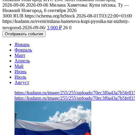
2026-09-06
2026-09-06
Милана Хаметова: Купи пёсика. Ту —
Нижний Новгород, 6 сентября 2026
3000
RUB
https://schema.org/InStock
2026-08-01T03:22:00+03:00
https://kudann.ru/event/milana-hametova-kupi-pyosika-tur-nizhniy-
novgorod-2026-09-06/
3 000
₽
26
0
Отображать события
Январь
Февраль
Март
Апрель
Май
Июнь
Июль
Август
https://kudann.ru/image/255/255/uploads/70ec3f0a43a7b5feff
https://kudann.ru/image/255/255/uploads/70ec3f0a43a7b5feff