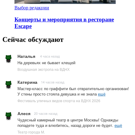
Выбор редакции
Концерты и мероприятия в ресторане
Escape
Сейчас обсуждают
Наталья
4 часа назад
На деревьях не бывает клещей
Воздушная экотропа на ВДНХ
Катерина
14 часов назад
Мастер-класс по граффити был отвратительно организован!
У стены просто стояла девушка и не знала
ещё
Фестиваль уличных видов спорта на ВДНХ 2026
Алеся
20 часов назад
Чудесный камерный театр в центре Москвы! Однажды
попадете туда и влюбитесь, назад дороги не будет.
ещё
Театр города М.