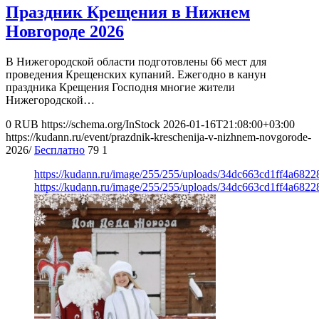
Праздник Крещения в Нижнем
Новгороде 2026
В Нижегородской области подготовлены 66 мест для
проведения Крещенских купаний. Ежегодно в канун
праздника Крещения Господня многие жители
Нижегородской…
0
RUB
https://schema.org/InStock
2026-01-16T21:08:00+03:00
https://kudann.ru/event/prazdnik-kreschenija-v-nizhnem-novgorode-
2026/
Бесплатно
79
1
https://kudann.ru/image/255/255/uploads/34dc663cd1ff4a682
https://kudann.ru/image/255/255/uploads/34dc663cd1ff4a682