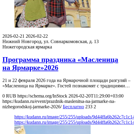
2026-02-21
2026-02-22
Нижний Новгород, ул. Совнаркомовская, д. 13
Нижегородская ярмарка
Программа праздника «Масленица
на Ярмарке»2026
21 и 22 февраля 2026 года на Ярмарочной площади разгуляй –
«Масленица на Ярмарке». Гостей познакомят с традициями…
0
RUB
https://schema.org/InStock
2026-02-20T11:29:00+03:00
https://kudann.ru/event/prazdnik-maslenitsa-na-jarmarke-na-
nizhegorodskoj-jarmarke-2026/
Бесплатно
233
2
https://kudann.ru/image/255/255/uploads/9d44ffa6b262c7c1c
https://kudann.ru/image/255/255/uploads/9d44ffa6b262c7c1c