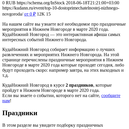
0
RUB
https://schema.org/InStock
2018-06-18T21:21:00+03:00
https://kudann.ru/event/top-10-dostoprimechatelnostej-nizhnego-
novgoroda/
от 0
₽
12K
15
На нашем сайте вы узнаете всё необходимое про праздничные
мероприятия в Нижнем Новгороде в марте 2020 года.
КудаНижний Новгород — это интерактивная афиша самых
интересных событий Нижнего Новгорода.
КудаНижний Новгород собирает информацию о лучших
развлечениях и мероприятих Нижнего Новгорода. На этой
странице перечислены праздничные мероприятия в Нижнем
Новгороде в марте 2020 года которые проходят сегодня, либо
будут проходить скоро: например завтра, на этих выходных и
т.д.
КудаНижний Новгород в курсе
2 праздников
, которые
пройдут в Нижнем Новгороде в марте 2020 года.
Если вы знаете о событии, которого нет на сайте,
сообщите
нам
!
Праздники
В этом разделе вы увидите подборку праздничных