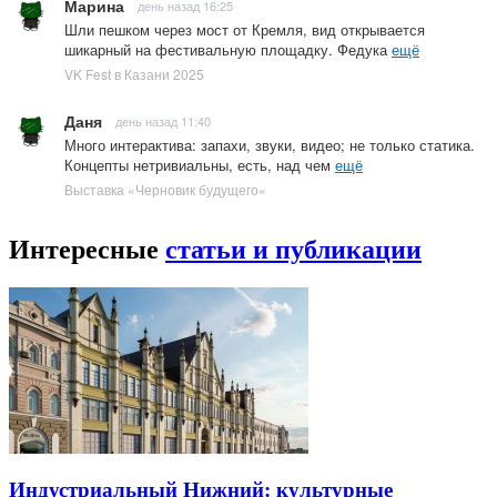
Марина
день назад 16:25
Шли пешком через мост от Кремля, вид открывается
шикарный на фестивальную площадку. Федука
ещё
VK Fest в Казани 2025
Даня
день назад 11:40
Много интерактива: запахи, звуки, видео; не только статика.
Концепты нетривиальны, есть, над чем
ещё
Выставка «Черновик будущего»
Интересные
статьи и публикации
Индустриальный Нижний: культурные