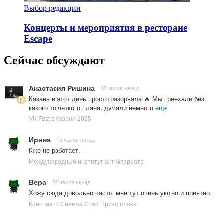
Выбор редакции
Концерты и мероприятия в ресторане
Escape
Сейчас обсуждают
Анастасия Ришина
12 часов назад
Казань в этот день просто разорвала 🔥 Мы приехали без
какого то четкого плана, думали немного
ещё
VK Fest в Казани 2025
Ирина
15 часов назад
Кже не работает.
Международный институт антиквариата
Вера
20 часов назад
Хожу сюда довольно часто, мне тут очень уютно и приятно.
Кинотеатр Синема Стар Принц плаза