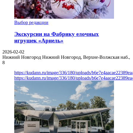
Выбор редакции
Экскурсии на Фабрику елочных
игрушек «Ариель»
2026-02-02
Нижний Новгород
Нижний Новгород, Верхне-Волжская наб.,
8
https://kudann.ru/image/336/180/uploads/b6e7e4aacae22389e
https://kudann.ru/image/336/180/uploads/b6e7e4aacae22389e