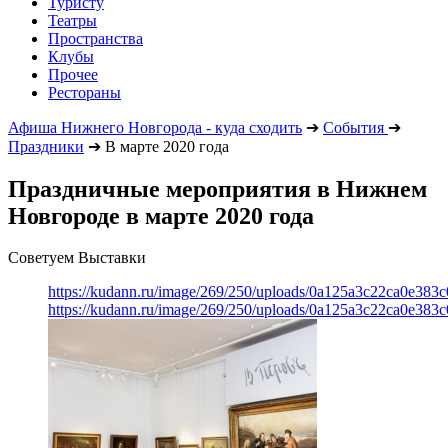
Туристу
Театры
Пространства
Клубы
Прочее
Рестораны
Афиша Нижнего Новгорода - куда сходить
➔
События
➔
Праздники
➔
В марте 2020 года
Праздничные мероприятия в Нижнем
Новгороде в марте 2020 года
Советуем Выставки
https://kudann.ru/image/269/250/uploads/0a125a3c22ca0e38
https://kudann.ru/image/269/250/uploads/0a125a3c22ca0e38