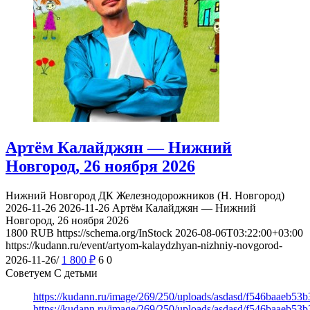
Артём Калайджян — Нижний
Новгород, 26 ноября 2026
Нижний Новгород
ДК Железнодорожников (Н. Новгород)
2026-11-26
2026-11-26
Артём Калайджян — Нижний
Новгород, 26 ноября 2026
1800
RUB
https://schema.org/InStock
2026-08-06T03:22:00+03:00
https://kudann.ru/event/artyom-kalaydzhyan-nizhniy-novgorod-
2026-11-26/
1 800
₽
6
0
Советуем С детьми
https://kudann.ru/image/269/250/uploads/asdasd/f546baaeb53
https://kudann.ru/image/269/250/uploads/asdasd/f546baaeb53