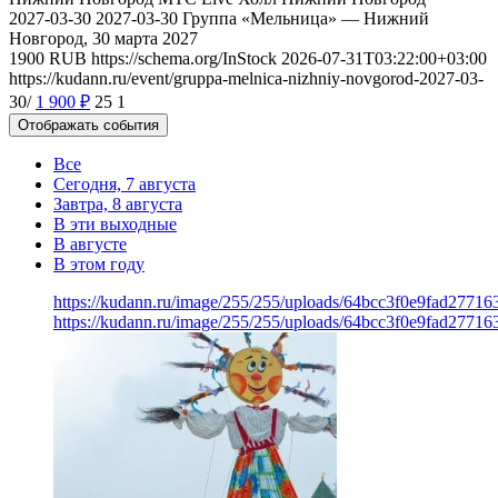
2027-03-30
2027-03-30
Группа «Мельница» — Нижний
Новгород, 30 марта 2027
1900
RUB
https://schema.org/InStock
2026-07-31T03:22:00+03:00
https://kudann.ru/event/gruppa-melnica-nizhniy-novgorod-2027-03-
30/
1 900
₽
25
1
Отображать события
Все
Сегодня, 7 августа
Завтра, 8 августа
В эти выходные
В августе
В этом году
https://kudann.ru/image/255/255/uploads/64bcc3f0e9fad2771
https://kudann.ru/image/255/255/uploads/64bcc3f0e9fad2771