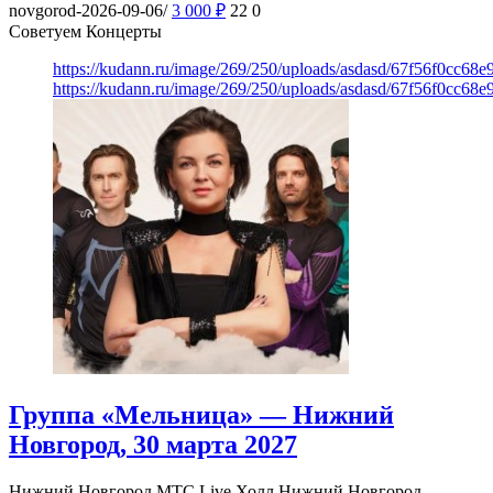
novgorod-2026-09-06/
3 000
₽
22
0
Советуем Концерты
https://kudann.ru/image/269/250/uploads/asdasd/67f56f0cc68
https://kudann.ru/image/269/250/uploads/asdasd/67f56f0cc68
Группа «Мельница» — Нижний
Новгород, 30 марта 2027
Нижний Новгород
МТС Live Холл Нижний Новгород