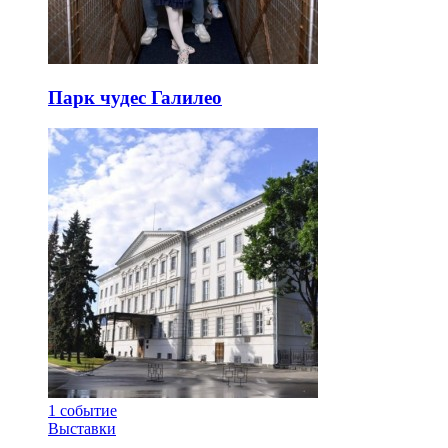
Парк чудес Галилео
1
событие
Выставки