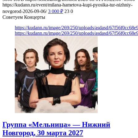
https://kudann.ru/event/milana-hametova-kupi-pyosika-tur-nizhniy-
novgorod-2026-09-06/
3 000
₽
23
0
Советуем Концерты
https://kudann.ru/image/269/250/uploads/asdasd/67f56f0cc68
https://kudann.ru/image/269/250/uploads/asdasd/67f56f0cc68
Группа «Мельница» — Нижний
Новгород, 30 марта 2027