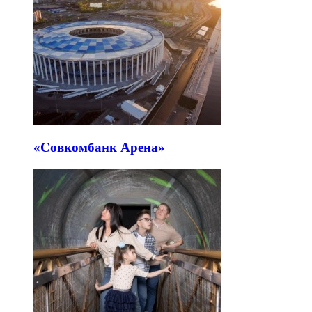
«Совкомбанк Арена⁠»