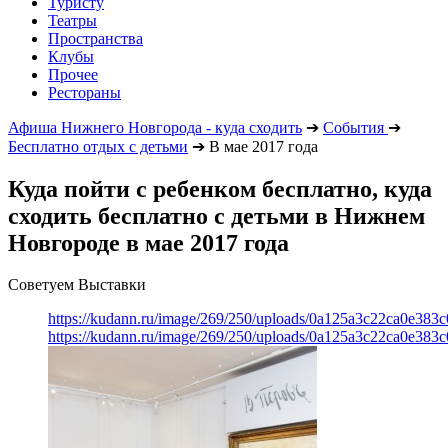
Туристу
Театры
Пространства
Клубы
Прочее
Рестораны
Афиша Нижнего Новгорода - куда сходить
➔
События
➔
Бесплатно отдых с детьми
➔
В мае 2017 года
Куда пойти с ребенком бесплатно, куда
сходить бесплатно с детьми в Нижнем
Новгороде в мае 2017 года
Советуем Выставки
https://kudann.ru/image/269/250/uploads/0a125a3c22ca0e38
https://kudann.ru/image/269/250/uploads/0a125a3c22ca0e38