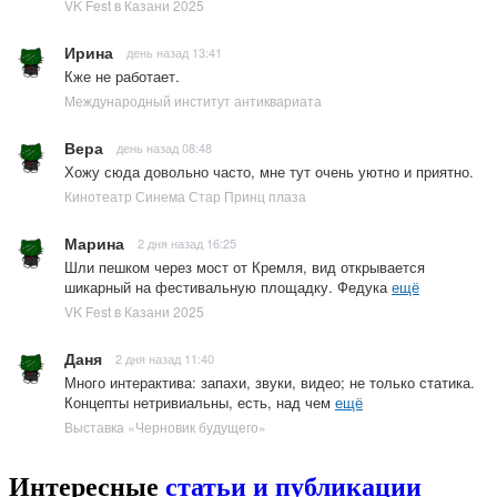
VK Fest в Казани 2025
Ирина
день назад 13:41
Кже не работает.
Международный институт антиквариата
Вера
день назад 08:48
Хожу сюда довольно часто, мне тут очень уютно и приятно.
Кинотеатр Синема Стар Принц плаза
Марина
2 дня назад 16:25
Шли пешком через мост от Кремля, вид открывается
шикарный на фестивальную площадку. Федука
ещё
VK Fest в Казани 2025
Даня
2 дня назад 11:40
Много интерактива: запахи, звуки, видео; не только статика.
Концепты нетривиальны, есть, над чем
ещё
Выставка «Черновик будущего»
Интересные
статьи и публикации