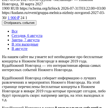
Новгород, 30 марта 2027
1900
RUB
https://schema.org/InStock
2026-07-31T03:22:00+03:00
https://kudann.ru/event/gruppa-melnica-nizhniy-novgorod-2027-03-
30/
1 900
₽
24
1
Отображать события
Все
Сегодня, 6 августа
Завтра, 7 августа
В эти выходные
В августе
На нашем сайте вы узнаете всё необходимое про бесплатные
концерты в Нижнем Новгороде в январе 2019 года.
КудаНижний Новгород — это интерактивная афиша самых
интересных событий Нижнего Новгорода.
КудаНижний Новгород собирает информацию о лучших
развлечениях и мероприятих Нижнего Новгорода. На этой
странице перечислены бесплатные концерты в Нижнем
Новгороде в январе 2019 года которые проходят сегодня, либо
будут проходить скоро: например завтра, на этих выходных и
т.д.
КудаНижний Новгород в курсе
0 музыкальных событий и