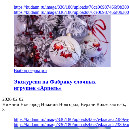
https://kudann.ru/image/336/180/uploads/76ce06987466f0b30
https://kudann.ru/image/336/180/uploads/76ce06987466f0b30
Выбор редакции
Экскурсии на Фабрику елочных
игрушек «Ариель»
2026-02-02
Нижний Новгород
Нижний Новгород, Верхне-Волжская наб.,
8
https://kudann.ru/image/336/180/uploads/b6e7e4aacae22389e
https://kudann.ru/image/336/180/uploads/b6e7e4aacae22389e