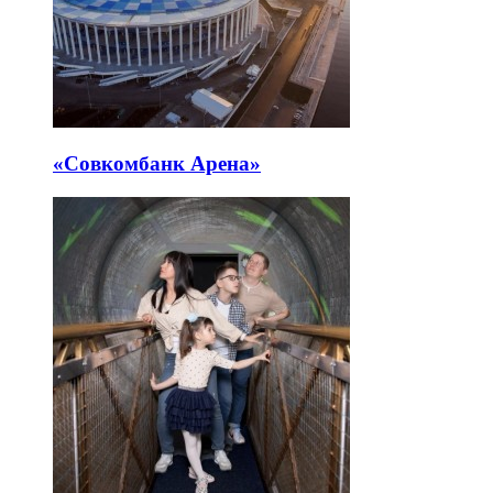
«Совкомбанк Арена⁠»