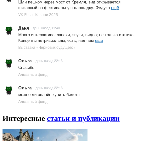
Шли пешком через мост от Кремля, вид открывается
шикарный на фестивальную площадку. Федука
ещё
VK Fest в Казани 2025
Даня
день назад 11:40
Много интерактива: запахи, звуки, видео; не только статика.
Концепты нетривиальны, есть, над чем
ещё
Выставка «Черновик будущего»
Ольга
день назад 22:13
Спасибо
Алмазный фонд
Ольга
день назад 22:13
можно ли онлайн купить билеты
Алмазный фонд
Интересные
статьи и публикации