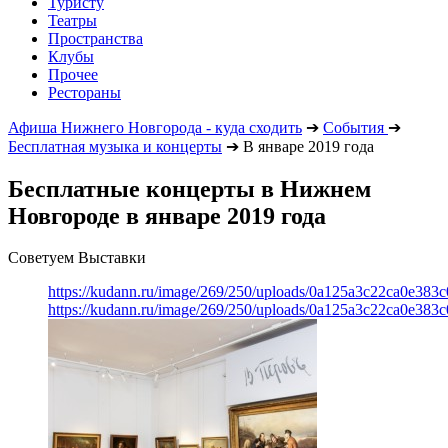
Туристу
Театры
Пространства
Клубы
Прочее
Рестораны
Афиша Нижнего Новгорода - куда сходить
➔
События
➔
Бесплатная музыка и концерты
➔
В январе 2019 года
Бесплатные концерты в Нижнем
Новгороде в январе 2019 года
Советуем Выставки
https://kudann.ru/image/269/250/uploads/0a125a3c22ca0e38
https://kudann.ru/image/269/250/uploads/0a125a3c22ca0e38