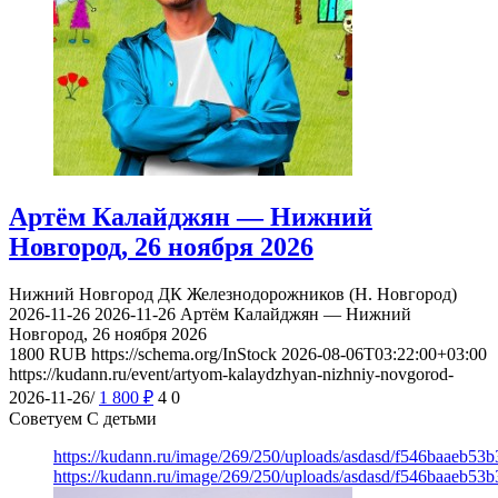
Артём Калайджян — Нижний
Новгород, 26 ноября 2026
Нижний Новгород
ДК Железнодорожников (Н. Новгород)
2026-11-26
2026-11-26
Артём Калайджян — Нижний
Новгород, 26 ноября 2026
1800
RUB
https://schema.org/InStock
2026-08-06T03:22:00+03:00
https://kudann.ru/event/artyom-kalaydzhyan-nizhniy-novgorod-
2026-11-26/
1 800
₽
4
0
Советуем С детьми
https://kudann.ru/image/269/250/uploads/asdasd/f546baaeb53
https://kudann.ru/image/269/250/uploads/asdasd/f546baaeb53