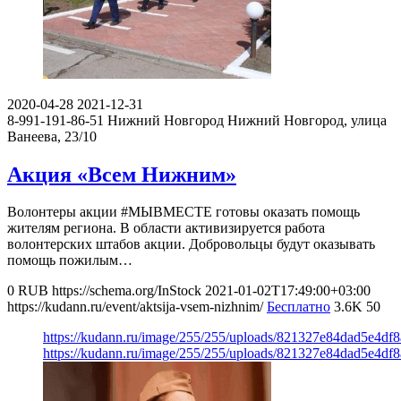
2020-04-28
2021-12-31
8-991-191-86-51
Нижний Новгород
Нижний Новгород, улица
Ванеева, 23/10
Акция «Всем Нижним»
Волонтеры акции #МЫВМЕСТЕ готовы оказать помощь
жителям региона. В области активизируется работа
волонтерских штабов акции. Добровольцы будут оказывать
помощь пожилым…
0
RUB
https://schema.org/InStock
2021-01-02T17:49:00+03:00
https://kudann.ru/event/aktsija-vsem-nizhnim/
Бесплатно
3.6K
50
https://kudann.ru/image/255/255/uploads/821327e84dad5e4d
https://kudann.ru/image/255/255/uploads/821327e84dad5e4d