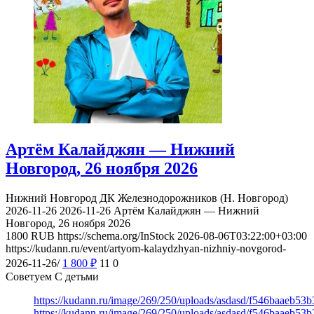
Артём Калайджян — Нижний
Новгород, 26 ноября 2026
Нижний Новгород
ДК Железнодорожников (Н. Новгород)
2026-11-26
2026-11-26
Артём Калайджян — Нижний
Новгород, 26 ноября 2026
1800
RUB
https://schema.org/InStock
2026-08-06T03:22:00+03:00
https://kudann.ru/event/artyom-kalaydzhyan-nizhniy-novgorod-
2026-11-26/
1 800
₽
11
0
Советуем С детьми
https://kudann.ru/image/269/250/uploads/asdasd/f546baaeb53
https://kudann.ru/image/269/250/uploads/asdasd/f546baaeb53