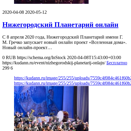
2020-04-08
2020-05-12
Нижегородский Планетарий онлайн
С 8 апреля 2020 года, Нижегородский Планетарий имени Г.
М. Гречко запускает новый онлайн проект «Вселенная дома».
Новый онлайн-проект…
0
RUB
https://schema.org/InStock
2020-04-08T15:43:00+03:00
https://kudann.ru/event/nizhegorodskij-planetarij-onlajn/
Бесплатно
299
6
https://kudann.ru/image/255/255/uploads/7559c4f084c461f60
https://kudann.ru/image/255/255/uploads/7559c4f084c461f60