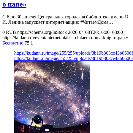
о папе»
С 6 по 30 апреля Центральная городская библиотека имени В.
И. Ленина запускает интернет-акцию #ЧитаемДома…
0
RUB
https://schema.org/InStock
2020-04-08T20:16:00+03:00
https://kudann.ru/event/internet-aktsija-chitaem-doma-knigi-o-pape/
Бесплатно
75
1
https://kudann.ru/image/255/255/uploads/3b19b303ce43b0606
https://kudann.ru/image/255/255/uploads/3b19b303ce43b0606