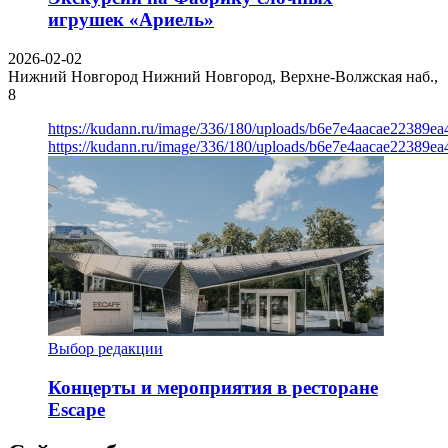
игрушек «Ариель»
2026-02-02
Нижний Новгород
Нижний Новгород, Верхне-Волжская наб.,
8
https://kudann.ru/image/336/180/uploads/b6e7e4aacae22389e
https://kudann.ru/image/336/180/uploads/b6e7e4aacae22389e
Выбор редакции
Концерты и мероприятия в ресторане
Escape