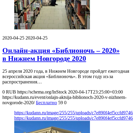
2020-04-25
2020-04-25
Онлайн-акция «Библионочь – 2020»
в Нижнем Новгороде 2020
25 апреля 2020 года, в Нижнем Новгороде пройдет ежегодная
всероссийская акция «Библионочь». В этом году из-за
распространения…
0
RUB
https://schema.org/InStock
2020-04-17T23:25:00+03:00
https://kudann.ru/event/onlajn-aktsija-biblionoch-2020-v-nizhnem-
novgorode-2020/
Бесплатно
59
0
https://kudann.ru/image/255/255/uploads/c7e890f4ef5ccfd974
https://kudann.ru/image/255/255/uploads/c7e890f4ef5ccfd974