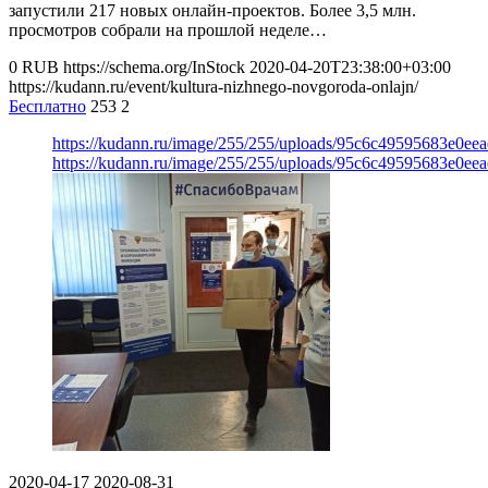
запустили 217 новых онлайн-проектов. Более 3,5 млн.
просмотров собрали на прошлой неделе…
0
RUB
https://schema.org/InStock
2020-04-20T23:38:00+03:00
https://kudann.ru/event/kultura-nizhnego-novgoroda-onlajn/
Бесплатно
253
2
https://kudann.ru/image/255/255/uploads/95c6c49595683e0ee
https://kudann.ru/image/255/255/uploads/95c6c49595683e0ee
2020-04-17
2020-08-31