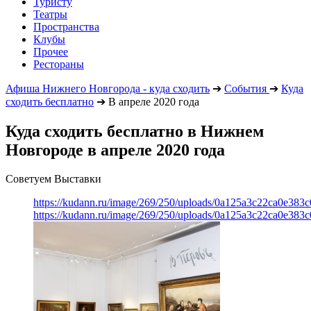
Туристу
Театры
Пространства
Клубы
Прочее
Рестораны
Афиша Нижнего Новгорода - куда сходить
➔
События
➔
Куда
сходить бесплатно
➔
В апреле 2020 года
Куда сходить бесплатно в Нижнем
Новгороде в апреле 2020 года
Советуем Выставки
https://kudann.ru/image/269/250/uploads/0a125a3c22ca0e38
https://kudann.ru/image/269/250/uploads/0a125a3c22ca0e38