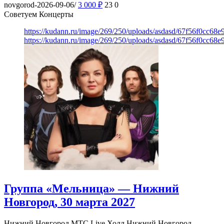
novgorod-2026-09-06/
3 000
₽
23
0
Советуем Концерты
https://kudann.ru/image/269/250/uploads/asdasd/67f56f0cc68
https://kudann.ru/image/269/250/uploads/asdasd/67f56f0cc68
Группа «Мельница» — Нижний
Новгород, 30 марта 2027
Нижний Новгород
МТС Live Холл Нижний Новгород