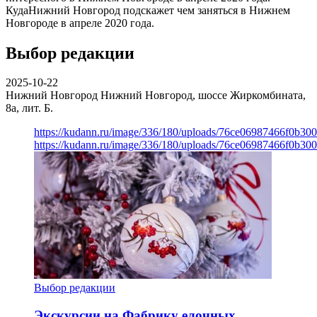
КудаНижний Новгород подскажет чем заняться в Нижнем
Новгороде в апреле 2020 года.
Выбор редакции
2025-10-22
Нижний Новгород
Нижний Новгород, шоссе Жиркомбината,
8а, лит. Б.
https://kudann.ru/image/336/180/uploads/76ce06987466f0b30
https://kudann.ru/image/336/180/uploads/76ce06987466f0b30
Выбор редакции
Экскурсии на Фабрику елочных