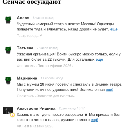
Сейчас обсуждают
Алеся
6 часов назад
Чудесный камерный театр в центре Москвы! Однажды
попадете туда и влюбитесь, назад дороги не будет.
ещё
Театр города М.
Татьяна
7 часов назад
Ужасная организация! Войти бысиро можно только, если у
вас вип билет за 22 тысячи. Для остальных
ещё
Фестиваль «Пикник Афиши-2026»
Марианна
11 часов назад
Мы с мужем 28 июня посетили спектакль в Зимнем театре.
Получили истинное удовольствие! Великолепная
ещё
Спектакль «Запчасти для счастья»
Анастасия Ришина
2 дня назад 16:17
Казань в этот день просто разорвала 🔥 Мы приехали без
какого то четкого плана, думали немного
ещё
VK Fest в Казани 2025