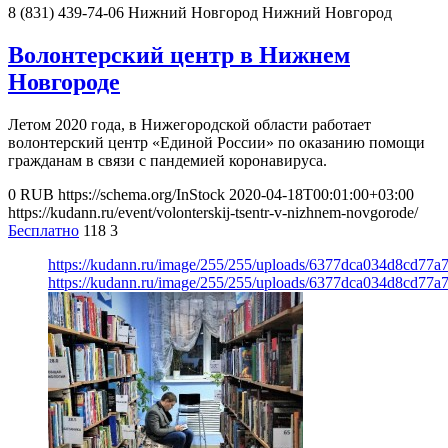
8 (831) 439-74-06
Нижний Новгород
Нижний Новгород
Волонтерский центр в Нижнем
Новгороде
Летом 2020 года, в Нижегородской области работает
волонтерский центр «Единой России» по оказанию помощи
гражданам в связи с пандемией коронавируса.
0
RUB
https://schema.org/InStock
2020-04-18T00:01:00+03:00
https://kudann.ru/event/volonterskij-tsentr-v-nizhnem-novgorode/
Бесплатно
118
3
https://kudann.ru/image/255/255/uploads/6377dca034d8cd77
https://kudann.ru/image/255/255/uploads/6377dca034d8cd77