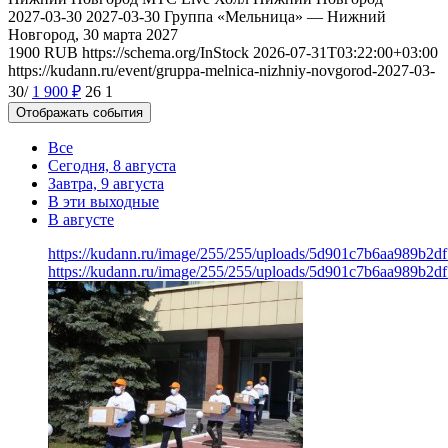
2027-03-30
2027-03-30
Группа «Мельница» — Нижний
Новгород, 30 марта 2027
1900
RUB
https://schema.org/InStock
2026-07-31T03:22:00+03:00
https://kudann.ru/event/gruppa-melnica-nizhniy-novgorod-2027-03-
30/
1 900
₽
26
1
Отображать события
Все
Сегодня, 8 августа
Завтра, 9 августа
В эти выходные
В августе
https://kudann.ru/image/255/255/uploads/5d901c7b6aa989b2d
https://kudann.ru/image/255/255/uploads/5d901c7b6aa989b2d