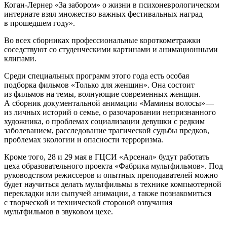
Коган-Лернер «За забором» о жизни в психоневрологическом
интернате взял множество важных фестивальных наград
в прошедшем году».
Во всех сборниках профессиональные короткометражки
соседствуют со студенческими картинами и анимационными
клипами.
Среди специальных программ этого года есть особая
подборка фильмов «Только для женщин». Она состоит
из фильмов на темы, волнующие современных женщин.
А сборник документальной анимации «Мамины волосы» —
из личных историй о семье, о разочаровании непризнанного
художника, о проблемах социализации девушки с редким
заболеванием, расследование трагической судьбы предков,
проблемах экологии и опасности терроризма.
Кроме того, 28 и 29 мая в ГЦСИ «Арсенал» будут работать
цеха образовательного проекта «Фабрика мультфильмов». Под
руководством режиссеров и опытных преподавателей можно
будет научиться делать мультфильмы в технике компьютерной
перекладки или сыпучей анимации, а также познакомиться
с творческой и технической стороной озвучания
мультфильмов в звуковом цехе.