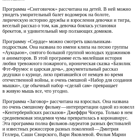
Программа «Снеговичок» рассчитана на детей. В ней можно
увидеть уморительный балет водомерок на болоте,
лирическую историю дружбы и взросления девочки и тигра,
веселый рассказ о том, как девочка боялась установки
брекетов, и удивительный мир ползающих домиков.
Программу «Сердце» можно смотреть школьникам-
подросткам. Она названа по имени клипа на песню группы
«Аукцыон», снятого большой группой молодых художников
и аниматоров. В этой программе есть милейшая история
любви тревожного пожарного, ироническая сказка «Базилик
Фэт-Фрумос и царская дочь», документальный рассказ
дедушки о курице, лихо прятавшейся от немцев во время
отечественной войны, и очень смешной «Набор для создания
мышки», где обычный набор «сделай сам» превращает
в живую мышь все, что угодно.
Программа «Заговор» рассчитана на взрослых. Она названа
по очень смешному фильму — интерпретации одной из новелл
«Кентерберийских рассказов» Джеффри Чосера. Только в нем
средневековая эпидемия чумы превратилась в коронавирус.
Эта программа полна фильмов-лауреатов разных фестивалей
и известных режиссеров разных поколений — Дмитрия
Геллера, Саши Свирского, Вари Яковлевой. Фильм Марии