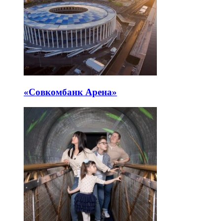
«Совкомбанк Арена⁠»