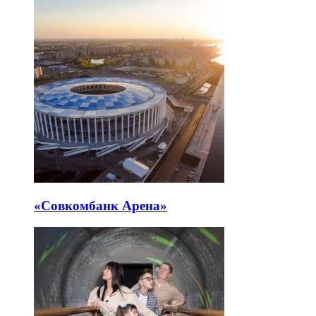
«Совкомбанк Арена⁠»