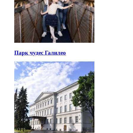
Парк чудес Галилео