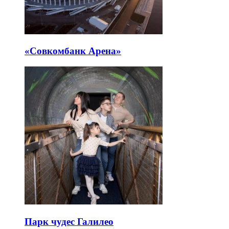
«Совкомбанк Арена⁠»
Парк чудес Галилео