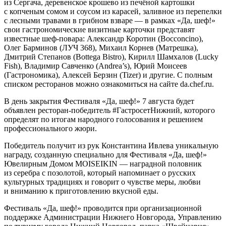
из Сергача, деревенское крошево из печёной картошки
с копченым сомом и соусом из карасей, заливное из перепелки
с лесными травами в грибном взваре — в рамках «Да, шеф!»
свои гастрономические визитные карточки представят
известные шеф-повара: Александр Коротин (Bocconcino),
Олег Барминов (ЛУЧ 368), Михаил Корнев (Матрешка),
Дмитрий Степанов (Bottega Bistro), Кирилл Шамхалов (Lucky
Fish), Владимир Савченко (Andrea’s), Юрий Моисеев
(Гастрономика), Алексей Берзин (Tizer) и другие. С полным
списком ресторанов можно ознакомиться на сайте da.chef.ru.
В день закрытия Фестиваля «Да, шеф!» 7 августа будет
объявлен ресторан-победитель #ГастросетНижний, которого
определят по итогам народного голосования и решением
профессионального жюри.
Победитель получит из рук Константина Ивлева уникальную
награду, созданную специально для Фестиваля «Да, шеф!»
Ювелирным Домом MOISEIKIN — наградной половник
из серебра с позолотой, который напоминает о русских
культурных традициях и говорит о чувстве меры, любви
и вниманию к приготовлению вкусной еды.
Фестиваль «Да, шеф!» проводится при организационной
поддержке Администрации Нижнего Новгорода, Управлению