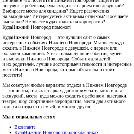
Не знаете что посетить в Нижнем Новгороде? Ищете где
погулять с ребенком, куда сходить с парнем или девушкой?
Выбираете место для свидания? Ищете развлечения
на выходные? Интересуетесь активным отдыхом? Посещаете
выставки? Не знаете куда сходить на корпоратив?
КудаНижний Новгород поможет!
КудаНижний Новгород — это лучший сайт о самых
интересных событиях Нижнего Новгорода. Мы знаем куда
сходить в Нижнем Новгороде с девушкой, с парнем или
большой компанией. У нас только лучшие события, музеи
и выставки Нижнего Новгорода. События для детей
и их родителей, лучшие достопримечательности и интересные
места Нижнего Новгорода, которые обязательно стоит
посетить!
Мы советуем любые варианты отдыха в Нижнем Новгороде
— концерты, отдых в парках, достопримечательности для
экскурсий, места, куда можно сходить с ребенком, выставки,
театры, шоу, спортивные мероприятия, места для активного
отдыха и отдыха с семьей, и многое другое.
Мы в социальных сетях
Вконтакте
КудаНижний Новгород в однокласниках