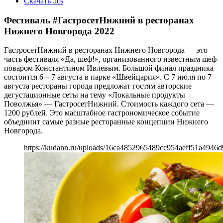
Скачать .ics
Фестиваль #ГастросетНижний в ресторанах
Нижнего Новгорода 2022
ГастросетНижний в ресторанах Нижнего Новгорода — это
часть фестиваля «Да, шеф!», организованного известным шеф-
поваром Константином Ивлевым. Большой финал праздника
состоится 6—7 августа в парке «Швейцария». С 7 июля по 7
августа рестораны города предложат гостям авторские
дегустационные сеты на тему «Локальные продукты
Поволжья» — ГастросетНижний. Стоимость каждого сета —
1200 рублей. Это масштабное гастрономическое событие
объединит самые разные ресторанные концепции Нижнего
Новгорода.
https://kudann.ru/uploads/16ca4852965489cc954aeff51a4946d