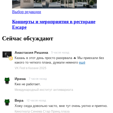
Выбор редакции
Концерты и мероприятия в ресторане
Escape
Сейчас обсуждают
Анастасия Ришина
5 часов назад
Казань в этот день просто разорвала 🔥 Мы приехали без
какого то четкого плана, думали немного
ещё
VK Fest в Казани 2025
Ирина
7 часов назад
Кже не работает.
Международный институт антиквариата
Вера
12 часов назад
Хожу сюда довольно часто, мне тут очень уютно и приятно.
Кинотеатр Синема Стар Принц плаза