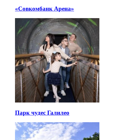
«Совкомбанк Арена⁠»
Парк чудес Галилео