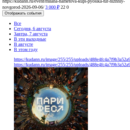
https://kudann.ru/event/milana-hametova-kupi-pyosika-tur-nizhniy-
novgorod-2026-09-06/
3 000
₽
22
0
Отображать события
Все
Сегодня, 6 августа
Завтра, 7 августа
В эти выходные
В августе
В этом году
https://kudann.ru/image/255/255/uploads/488e4fc4a7f9b3a52
https://kudann.ru/image/255/255/uploads/488e4fc4a7f9b3a52