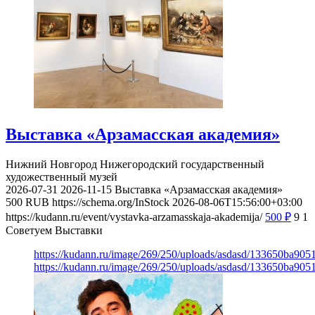
Выставка «Арзамасская академия»
Нижний Новгород
Нижегородский государственный
художественный музей
2026-07-31
2026-11-15
Выставка «Арзамасская академия»
500
RUB
https://schema.org/InStock
2026-08-06T15:56:00+03:00
https://kudann.ru/event/vystavka-arzamasskaja-akademija/
500
₽
9
1
Советуем Выставки
https://kudann.ru/image/269/250/uploads/asdasd/133650ba90
https://kudann.ru/image/269/250/uploads/asdasd/133650ba90