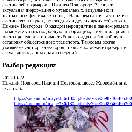
фестивалей и ярмарок в Нижнем Новгороде. Вас ждет
актуальная информация о музыкальных, визуальных и
театральных фестивалях города. На нашем сайте вы узнаете о
фестивалях в парках, новогодних и других ярких событиях в
Нижнем Новгороде. О каждом мероприятии в данном разделе
вы можете узнать подробную информацию, а именно: время и
место проведения, стоимость билетов, адрес и ближайшую
остановку общественного транспорта. Также мы всегда
указываем сайт организаторов, и вы легко можете проверить
актуальность данных нами сведений.
Выбор редакции
2025-10-22
Нижний Новгород
Нижний Новгород, шоссе Жиркомбината,
8а, лит. Б.
https://kudann.ru/image/336/180/uploads/76ce06987466f0b30
https://kudann.ru/image/336/180/uploads/76ce06987466f0b30