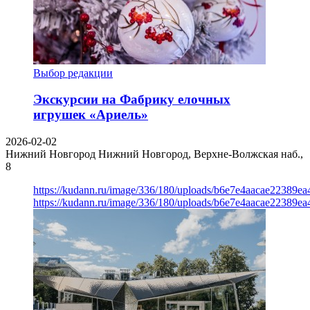
Выбор редакции
Экскурсии на Фабрику елочных
игрушек «Ариель»
2026-02-02
Нижний Новгород
Нижний Новгород, Верхне-Волжская наб.,
8
https://kudann.ru/image/336/180/uploads/b6e7e4aacae22389e
https://kudann.ru/image/336/180/uploads/b6e7e4aacae22389e