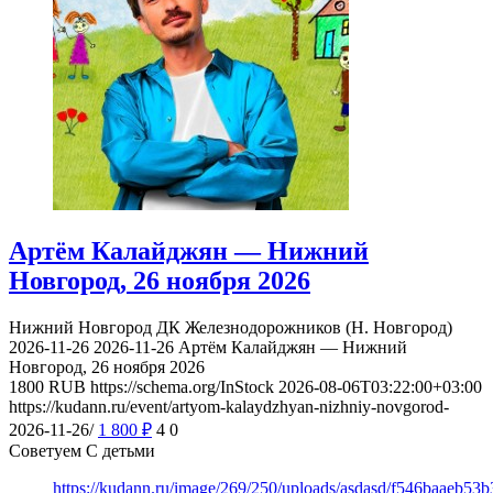
Артём Калайджян — Нижний
Новгород, 26 ноября 2026
Нижний Новгород
ДК Железнодорожников (Н. Новгород)
2026-11-26
2026-11-26
Артём Калайджян — Нижний
Новгород, 26 ноября 2026
1800
RUB
https://schema.org/InStock
2026-08-06T03:22:00+03:00
https://kudann.ru/event/artyom-kalaydzhyan-nizhniy-novgorod-
2026-11-26/
1 800
₽
4
0
Советуем С детьми
https://kudann.ru/image/269/250/uploads/asdasd/f546baaeb53