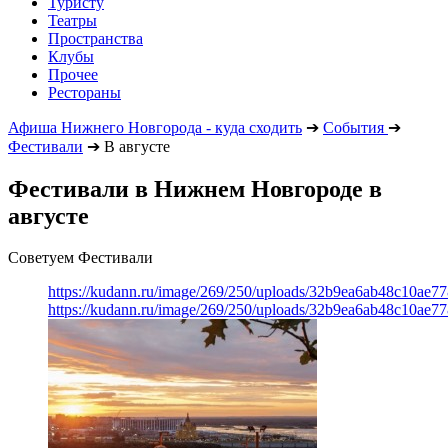
Туристу
Театры
Пространства
Клубы
Прочее
Рестораны
Афиша Нижнего Новгорода - куда сходить
➔
События
➔
Фестивали
➔
В августе
Фестивали в Нижнем Новгороде в
августе
Советуем Фестивали
https://kudann.ru/image/269/250/uploads/32b9ea6ab48c10ae7
https://kudann.ru/image/269/250/uploads/32b9ea6ab48c10ae7