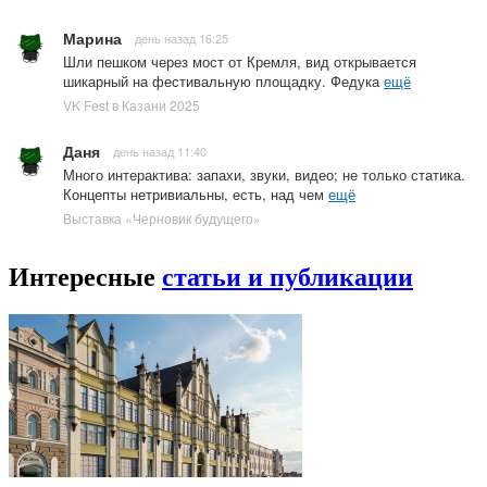
Марина
день назад 16:25
Шли пешком через мост от Кремля, вид открывается
шикарный на фестивальную площадку. Федука
ещё
VK Fest в Казани 2025
Даня
день назад 11:40
Много интерактива: запахи, звуки, видео; не только статика.
Концепты нетривиальны, есть, над чем
ещё
Выставка «Черновик будущего»
Интересные
статьи и публикации