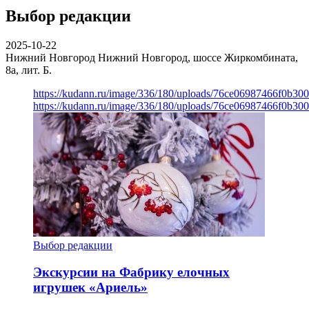
Выбор редакции
2025-10-22
Нижний Новгород
Нижний Новгород, шоссе Жиркомбината,
8а, лит. Б.
https://kudann.ru/image/336/180/uploads/76ce06987466f0b30
https://kudann.ru/image/336/180/uploads/76ce06987466f0b30
Выбор редакции
Экскурсии на Фабрику елочных
игрушек «Ариель»