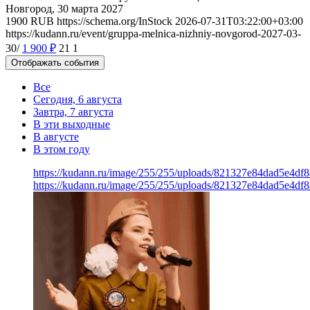
Новгород, 30 марта 2027
1900
RUB
https://schema.org/InStock
2026-07-31T03:22:00+03:00
https://kudann.ru/event/gruppa-melnica-nizhniy-novgorod-2027-03-
30/
1 900
₽
21
1
Отображать события
Все
Сегодня, 6 августа
Завтра, 7 августа
В эти выходные
В августе
В этом году
https://kudann.ru/image/255/255/uploads/821327e84dad5e4d
https://kudann.ru/image/255/255/uploads/821327e84dad5e4d