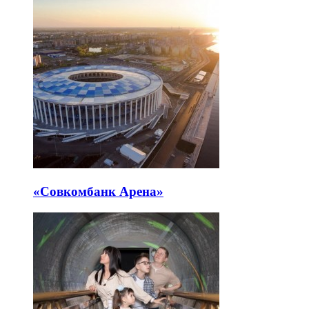
«Совкомбанк Арена⁠»