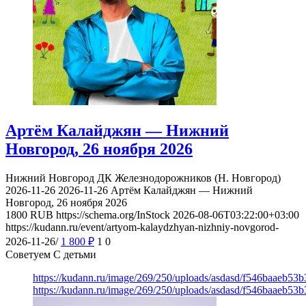
Артём Калайджян — Нижний
Новгород, 26 ноября 2026
Нижний Новгород
ДК Железнодорожников (Н. Новгород)
2026-11-26
2026-11-26
Артём Калайджян — Нижний
Новгород, 26 ноября 2026
1800
RUB
https://schema.org/InStock
2026-08-06T03:22:00+03:00
https://kudann.ru/event/artyom-kalaydzhyan-nizhniy-novgorod-
2026-11-26/
1 800
₽
1
0
Советуем С детьми
https://kudann.ru/image/269/250/uploads/asdasd/f546baaeb53
https://kudann.ru/image/269/250/uploads/asdasd/f546baaeb53