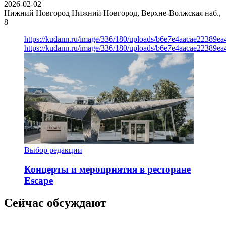
2026-02-02
Нижний Новгород
Нижний Новгород, Верхне-Волжская наб.,
8
https://kudann.ru/image/336/180/uploads/b6e7e4aacae22389e
https://kudann.ru/image/336/180/uploads/b6e7e4aacae22389e
Выбор редакции
Концерты и мероприятия в ресторане
Escape
Сейчас обсуждают