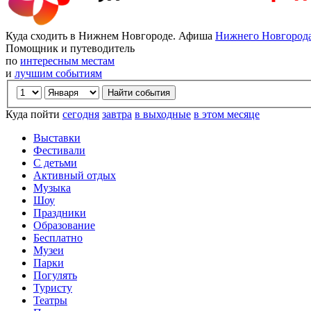
Куда сходить в Нижнем Новгороде. Афиша
Нижнего Новгород
Помощник и путеводитель
по
интересным местам
и
лучшим событиям
Куда пойти
сегодня
завтра
в выходные
в этом месяце
Выставки
Фестивали
С детьми
Активный отдых
Музыка
Шоу
Праздники
Образование
Бесплатно
Музеи
Парки
Погулять
Туристу
Театры