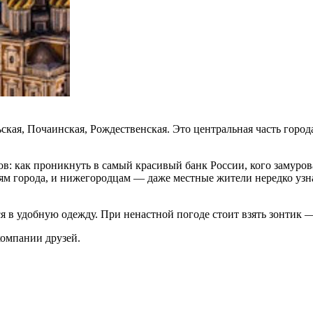
кая, Почаинская, Рождественская. Это центральная часть города
в: как проникнуть в самый красивый банк России, кого замуров
ям города, и нижегородцам — даже местные жители нередко узна
я в удобную одежду. При ненастной погоде стоит взять зонтик
компании друзей.