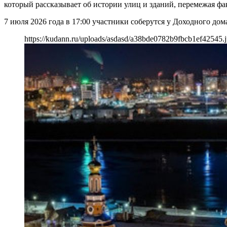
который рассказывает об истории улиц и зданий, перемежая ф
7 июля 2026 года в 17:00 участники соберутся у Доходного дом
https://kudann.ru/uploads/asdasd/a38bde0782b9fbcb1ef42545.