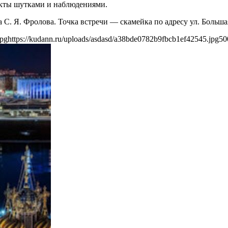
акты шутками и наблюдениями.
а С. Я. Фролова. Точка встречи — скамейка по адресу ул. Больша
jpg
https://kudann.ru/uploads/asdasd/a38bde0782b9fbcb1ef42545.jpg
50