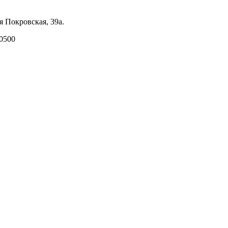
я Покровская, 39а.
0
500