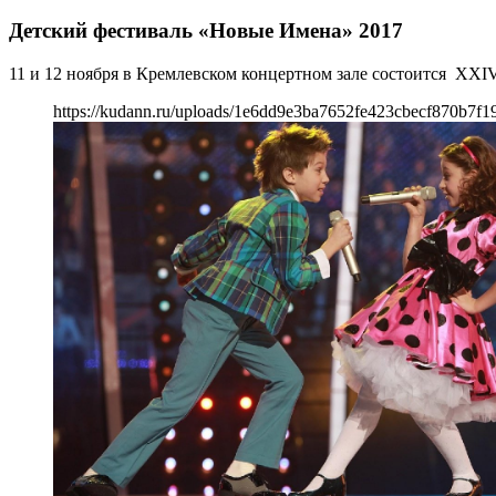
Детский фестиваль «Новые Имена» 2017
11 и 12 ноября в Кремлевском концертном зале состоится XХ
https://kudann.ru/uploads/1e6dd9e3ba7652fe423cbecf870b7f19