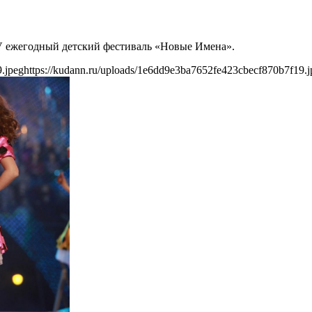
IV ежегодный детский фестиваль «Новые Имена».
.jpeg
https://kudann.ru/uploads/1e6dd9e3ba7652fe423cbecf870b7f19.j