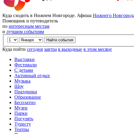
Куда сходить в Нижнем Новгороде. Афиша
Нижнего Новгород
Помощник и путеводитель
по
интересным местам
и
лучшим событиям
Куда пойти
сегодня
завтра
в выходные
в этом месяце
Выставки
Фестивали
С детьми
Активный отдых
Музыка
Шоу
Праздники
Образование
Бесплатно
Музеи
Парки
Погулять
Туристу
Театры