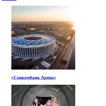
«Совкомбанк Арена⁠»