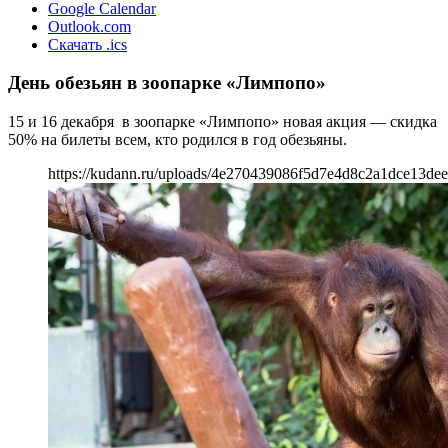
Google Calendar
Outlook.com
Скачать .ics
День обезьян в зоопарке «Лимпопо»
15 и 16 декабря в зоопарке «Лимпопо» новая акция — скидка
50% на билеты всем, кто родился в год обезьяны.
https://kudann.ru/uploads/4e270439086f5d7e4d8c2a1dce13dee