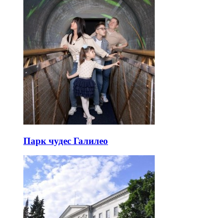
Парк чудес Галилео