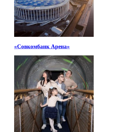
«Совкомбанк Арена⁠»