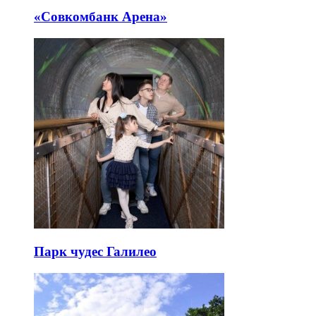
«Совкомбанк Арена⁠»
Парк чудес Галилео