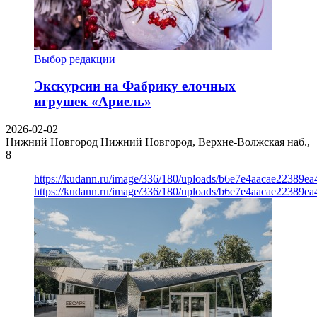
Выбор редакции
Экскурсии на Фабрику елочных
игрушек «Ариель»
2026-02-02
Нижний Новгород
Нижний Новгород, Верхне-Волжская наб.,
8
https://kudann.ru/image/336/180/uploads/b6e7e4aacae22389e
https://kudann.ru/image/336/180/uploads/b6e7e4aacae22389e