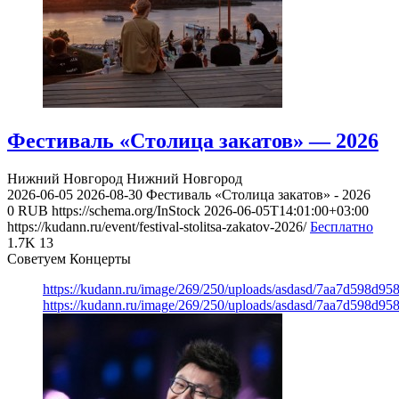
Фестиваль «Столица закатов» — 2026
Нижний Новгород
Нижний Новгород
2026-06-05
2026-08-30
Фестиваль «Столица закатов» - 2026
0
RUB
https://schema.org/InStock
2026-06-05T14:01:00+03:00
https://kudann.ru/event/festival-stolitsa-zakatov-2026/
Бесплатно
1.7K
13
Советуем Концерты
https://kudann.ru/image/269/250/uploads/asdasd/7aa7d598d95
https://kudann.ru/image/269/250/uploads/asdasd/7aa7d598d95