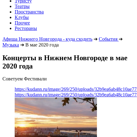
Туристу
Театры
Пространства
Клубы
Прочее
Рестораны
Афиша Нижнего Новгорода - куда сходить
➔
События
➔
Музыка
➔
В мае 2020 года
Концерты в Нижнем Новгороде в мае
2020 года
Советуем Фестивали
https://kudann.ru/image/269/250/uploads/32b9ea6ab48c10ae7
https://kudann.ru/image/269/250/uploads/32b9ea6ab48c10ae7