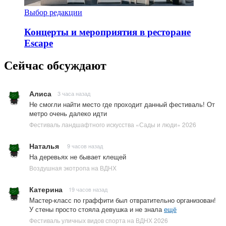
Выбор редакции
Концерты и мероприятия в ресторане
Escape
Сейчас обсуждают
Алиса
3 часа назад
Не смогли найти место где проходит данный фестиваль! От
метро очень далеко идти
Фестиваль ландшафтного искусства «Сады и люди» 2026
Наталья
9 часов назад
На деревьях не бывает клещей
Воздушная экотропа на ВДНХ
Катерина
19 часов назад
Мастер-класс по граффити был отвратительно организован!
У стены просто стояла девушка и не знала
ещё
Фестиваль уличных видов спорта на ВДНХ 2026