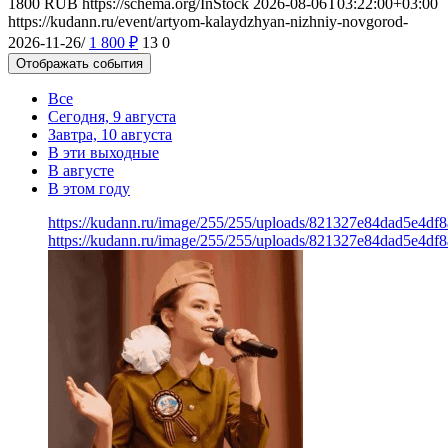
1800
RUB
https://schema.org/InStock
2026-08-06T03:22:00+03:00
https://kudann.ru/event/artyom-kalaydzhyan-nizhniy-novgorod-
2026-11-26/
1 800
₽
13
0
Отображать события
Все
Сегодня, 9 августа
Завтра, 10 августа
В эти выходные
В августе
В этом году
https://kudann.ru/image/255/255/uploads/821327e84dad5e4d
https://kudann.ru/image/255/255/uploads/821327e84dad5e4d