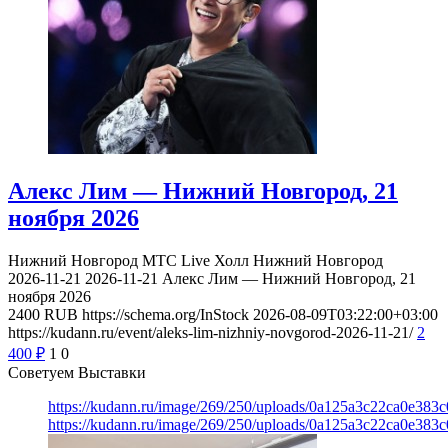
Алекс Лим — Нижний Новгород, 21
ноября 2026
Нижний Новгород
МТС Live Холл Нижний Новгород
2026-11-21
2026-11-21
Алекс Лим — Нижний Новгород, 21
ноября 2026
2400
RUB
https://schema.org/InStock
2026-08-09T03:22:00+03:00
https://kudann.ru/event/aleks-lim-nizhniy-novgorod-2026-11-21/
2
400
₽
1
0
Советуем Выставки
https://kudann.ru/image/269/250/uploads/0a125a3c22ca0e38
https://kudann.ru/image/269/250/uploads/0a125a3c22ca0e38