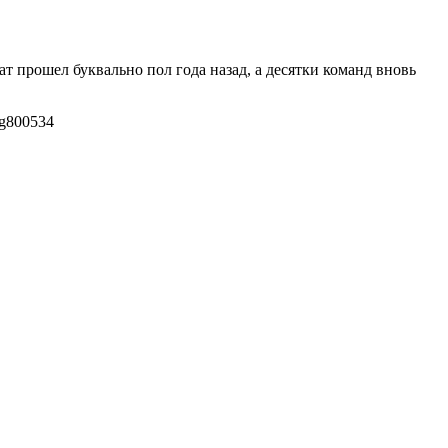
т прошел буквально пол года назад, а десятки команд вновь
g
800
534