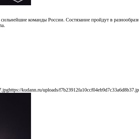
 сильнейшие команды России. Состязание пройдут в разнообразн
ла.
.
7.jpg
https://kudann.ru/uploads/f7b23912fa10ccf04eb9d7c33a6d8b37.j