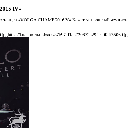
2015 IV»
ых танцев
«
VOLGA CHAMP 2016 V
»
.Кажется, прошлый чемпиона
.jpg
https://kudann.ru/uploads/87b97af1ab720672b292ea0fdff55060.jp