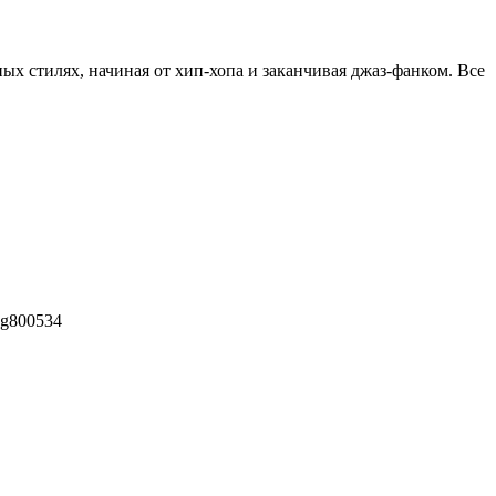
ых стилях, начиная от хип-хопа и заканчивая джаз-фанком. Все
pg
800
534