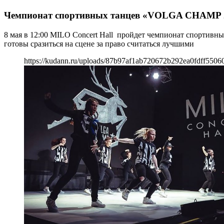
Чемпионат спортивных танцев «VOLGA CHAMP 
8 мая в 12:00 MILO Concert Hall пройдет чемпионат спортивн
готовы сразиться на сцене за право считаться лучшими
https://kudann.ru/uploads/87b97af1ab720672b292ea0fdff55060