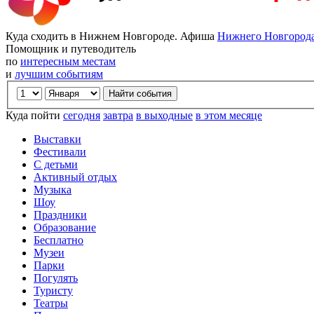
Куда сходить в Нижнем Новгороде. Афиша
Нижнего Новгород
Помощник и путеводитель
по
интересным местам
и
лучшим событиям
Куда пойти
сегодня
завтра
в выходные
в этом месяце
Выставки
Фестивали
С детьми
Активный отдых
Музыка
Шоу
Праздники
Образование
Бесплатно
Музеи
Парки
Погулять
Туристу
Театры