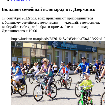
Скачать .ics
Большой семейный велопарад в г. Дзержинск
17 сентября 2022года, всех приглашают присоединиться
к большому семейному велопараду — украшайте велосипед,
выбирайте себе яркий образ и приезжайте на площадь
Дзержинского к 10:00.
https://kudann.ru/uploads/3d2616d54fc83ddbba704182e22cd1