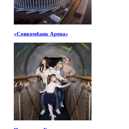
«Совкомбанк Арена⁠»