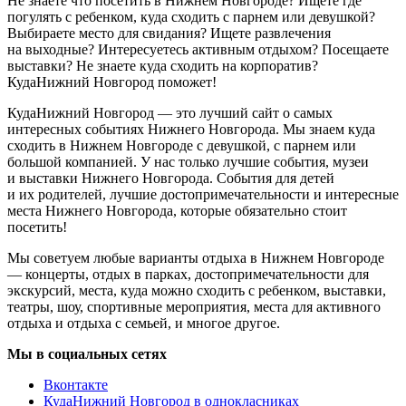
Не знаете что посетить в Нижнем Новгороде? Ищете где
погулять с ребенком, куда сходить с парнем или девушкой?
Выбираете место для свидания? Ищете развлечения
на выходные? Интересуетесь активным отдыхом? Посещаете
выставки? Не знаете куда сходить на корпоратив?
КудаНижний Новгород поможет!
КудаНижний Новгород — это лучший сайт о самых
интересных событиях Нижнего Новгорода. Мы знаем куда
сходить в Нижнем Новгороде с девушкой, с парнем или
большой компанией. У нас только лучшие события, музеи
и выставки Нижнего Новгорода. События для детей
и их родителей, лучшие достопримечательности и интересные
места Нижнего Новгорода, которые обязательно стоит
посетить!
Мы советуем любые варианты отдыха в Нижнем Новгороде
— концерты, отдых в парках, достопримечательности для
экскурсий, места, куда можно сходить с ребенком, выставки,
театры, шоу, спортивные мероприятия, места для активного
отдыха и отдыха с семьей, и многое другое.
Мы в социальных сетях
Вконтакте
КудаНижний Новгород в однокласниках