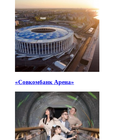
«Совкомбанк Арена⁠»