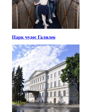
Парк чудес Галилео