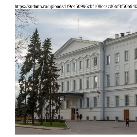
https://kudann.ru/uploads/1f9c450996cbf108ccacd6bf3f50b94