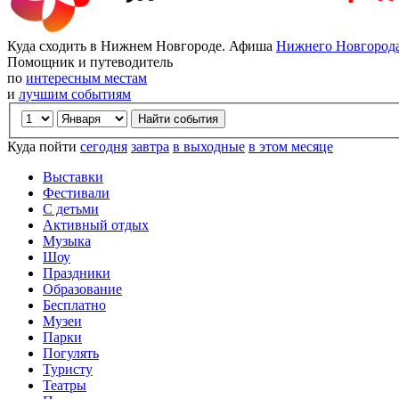
Куда сходить в Нижнем Новгороде. Афиша
Нижнего Новгород
Помощник и путеводитель
по
интересным местам
и
лучшим событиям
Куда пойти
сегодня
завтра
в выходные
в этом месяце
Выставки
Фестивали
С детьми
Активный отдых
Музыка
Шоу
Праздники
Образование
Бесплатно
Музеи
Парки
Погулять
Туристу
Театры