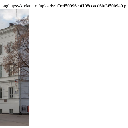
0.png
https://kudann.ru/uploads/1f9c450996cbf108ccacd6bf3f50b940.p