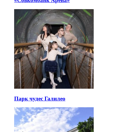
«Совкомбанк Арена⁠»
Парк чудес Галилео