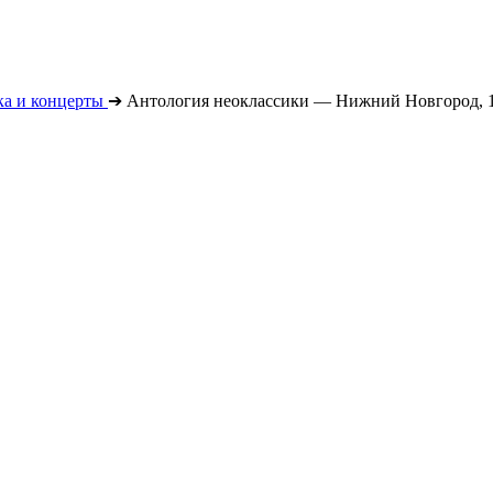
а и концерты
➔
Антология неоклассики — Нижний Новгород, 