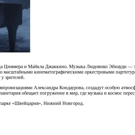
нца Циммера и Майкла Джаккино. Музыка Людовико Эйнауди —
тно масштабными кинематографическими оркестровыми партитур
у зрителей.
мпровизациями Александра Кондаурова, создадут особую атмосф
анетария обещает погружение в мир, где музыка и космос перес
 в парке «Швейцария», Нижний Новгород.