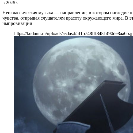
в 20:30.
Неоклассическая музыка — направление, в котором наследие п
чувства, открывая слушателям красоту окружающего мира. В э
импровизации.
https://kudann.ru/uploads/asdasd/5f15748fff8481490de8aa6b.j