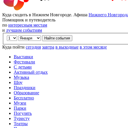
Куда сходить в Нижнем Новгороде. Афиша
Нижнего Новгород
Помощник и путеводитель
по
интересным местам
и
лучшим событиям
Куда пойти
сегодня
завтра
в выходные
в этом месяце
Выставки
Фестивали
С детьми
Активный отдых
Музыка
Шоу
Праздники
Образование
Бесплатно
Музеи
Парки
Погулять
Туристу
Театры