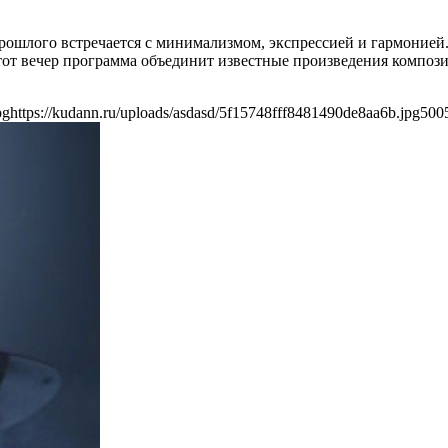
рошлого встречается с минимализмом, экспрессией и гармонией
тот вечер программа объединит известные произведения композит
pg
https://kudann.ru/uploads/asdasd/5f15748fff8481490de8aa6b.jpg
500