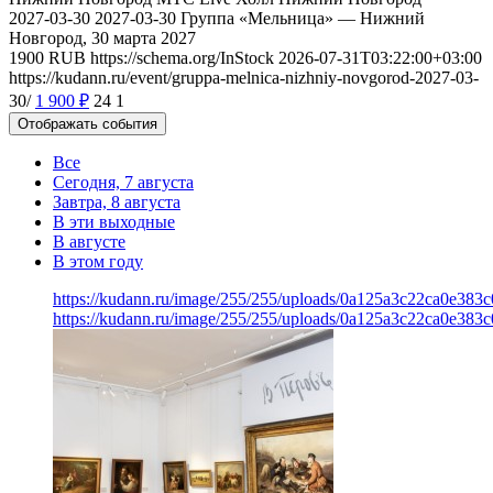
2027-03-30
2027-03-30
Группа «Мельница» — Нижний
Новгород, 30 марта 2027
1900
RUB
https://schema.org/InStock
2026-07-31T03:22:00+03:00
https://kudann.ru/event/gruppa-melnica-nizhniy-novgorod-2027-03-
30/
1 900
₽
24
1
Отображать события
Все
Сегодня, 7 августа
Завтра, 8 августа
В эти выходные
В августе
В этом году
https://kudann.ru/image/255/255/uploads/0a125a3c22ca0e38
https://kudann.ru/image/255/255/uploads/0a125a3c22ca0e38