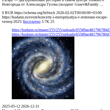
Новгорода от Александра Гусева (холдинг Gusev&Family …
0
RUB
https://schema.org/InStock
2026-02-02T00:00:00+03:00
https://kudann.ru/event/koncerty-i-meropriyatiya-v-restorane-escape-
vesnoj-2025/
Бесплатно
3.7K
25
https://kudann.ru/image/255/255/uploads/65589ae481796780
https://kudann.ru/image/255/255/uploads/65589ae481796780
2025-05-12
2026-12-31