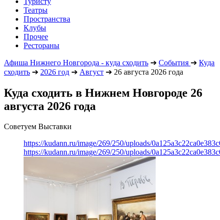
Туристу
Театры
Пространства
Клубы
Прочее
Рестораны
Афиша Нижнего Новгорода - куда сходить
➔
События
➔
Куда
сходить
➔
2026 год
➔
Август
➔
26 августа 2026 года
Куда сходить в Нижнем Новгороде 26
августа 2026 года
Советуем Выставки
https://kudann.ru/image/269/250/uploads/0a125a3c22ca0e38
https://kudann.ru/image/269/250/uploads/0a125a3c22ca0e38