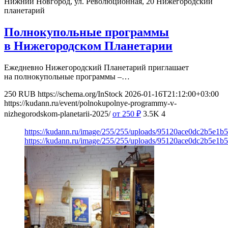
Нижний Новгород, ул. Революционная, 20
Нижегородский
планетарий
Полнокупольные программы
в Нижегородском Планетарии
Ежедневно Нижегородский Планетарий приглашает
на полнокупольные программы –…
250
RUB
https://schema.org/InStock
2026-01-16T21:12:00+03:00
https://kudann.ru/event/polnokupolnye-programmy-v-
nizhegorodskom-planetarii-2025/
от 250
₽
3.5K
4
https://kudann.ru/image/255/255/uploads/95120ace0dc2b5e1
https://kudann.ru/image/255/255/uploads/95120ace0dc2b5e1