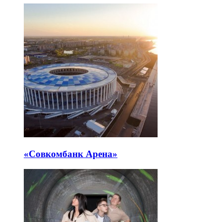
«Совкомбанк Арена⁠»