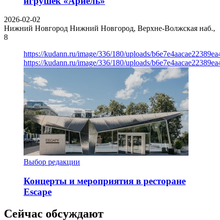
игрушек «Ариель»
2026-02-02
Нижний Новгород
Нижний Новгород, Верхне-Волжская наб.,
8
https://kudann.ru/image/336/180/uploads/b6e7e4aacae22389e
https://kudann.ru/image/336/180/uploads/b6e7e4aacae22389e
Выбор редакции
Концерты и мероприятия в ресторане
Escape
Сейчас обсуждают