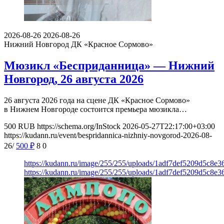
2026-08-26
2026-08-26
Нижний Новгород
ДК «Красное Сормово»
Мюзикл «Бесприданница» — Нижний
Новгород, 26 августа 2026
26 августа 2026 года на сцене ДК «Красное Сормово»
в Нижнем Новгороде состоится премьера мюзикла…
500
RUB
https://schema.org/InStock
2026-05-27T22:17:00+03:00
https://kudann.ru/event/bespridannica-nizhniy-novgorod-2026-08-
26/
500
₽
8
0
https://kudann.ru/image/255/255/uploads/1adf7def5209d5c8e
https://kudann.ru/image/255/255/uploads/1adf7def5209d5c8e