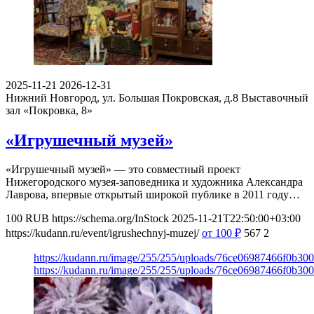
2025-11-21
2026-12-31
Нижний Новгород, ул. Большая Покровская, д.8
Выставочный
зал «Покровка, 8»
«Игрушечный музей»
«Игрушечный музей» — это совместный проект
Нижегородского музея-заповедника и художника Александра
Лаврова, впервые открытый широкой публике в 2011 году…
100
RUB
https://schema.org/InStock
2025-11-21T22:50:00+03:00
https://kudann.ru/event/igrushechnyj-muzej/
от 100
₽
567
2
https://kudann.ru/image/255/255/uploads/76ce06987466f0b30
https://kudann.ru/image/255/255/uploads/76ce06987466f0b30