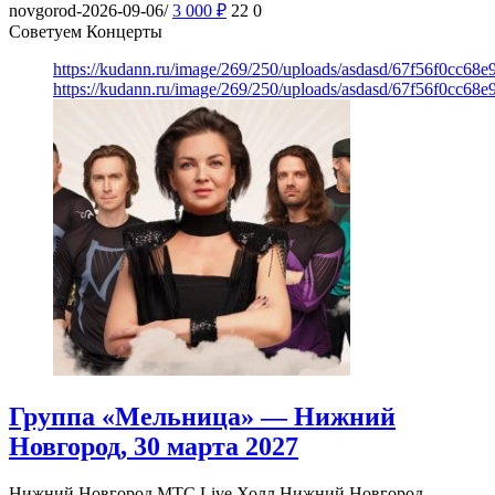
novgorod-2026-09-06/
3 000
₽
22
0
Советуем Концерты
https://kudann.ru/image/269/250/uploads/asdasd/67f56f0cc68
https://kudann.ru/image/269/250/uploads/asdasd/67f56f0cc68
Группа «Мельница» — Нижний
Новгород, 30 марта 2027
Нижний Новгород
МТС Live Холл Нижний Новгород