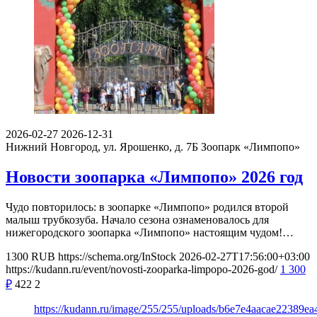
2026-02-27
2026-12-31
Нижний Новгород, ул. Ярошенко, д. 7Б
Зоопарк «Лимпопо»
Новости зоопарка «Лимпопо» 2026 год
Чудо повторилось: в зоопарке «Лимпопо» родился второй
малыш трубкозуба. Начало сезона ознаменовалось для
нижегородского зоопарка «Лимпопо» настоящим чудом!…
1300
RUB
https://schema.org/InStock
2026-02-27T17:56:00+03:00
https://kudann.ru/event/novosti-zooparka-limpopo-2026-god/
1 300
₽
422
2
https://kudann.ru/image/255/255/uploads/b6e7e4aacae22389e