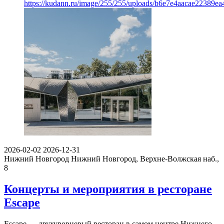
https://kudann.ru/image/255/255/uploads/b6e7e4aacae22389e
2026-02-02
2026-12-31
Нижний Новгород
Нижний Новгород, Верхне-Волжская наб.,
8
Концерты и мероприятия в ресторане
Escape
Escape — двухуровневый ресторан в самом центре Нижнего