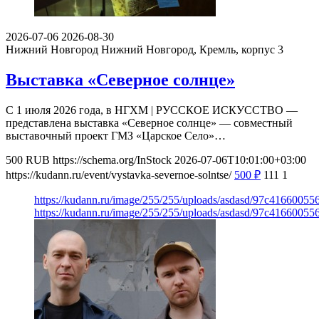
2026-07-06
2026-08-30
Нижний Новгород
Нижний Новгород, Кремль, корпус 3
Выставка «Северное солнце»
С 1 июля 2026 года, в НГХМ | РУССКОЕ ИСКУССТВО —
представлена выставка «Северное солнце» — совместный
выставочный проект ГМЗ «Царское Село»…
500
RUB
https://schema.org/InStock
2026-07-06T10:01:00+03:00
https://kudann.ru/event/vystavka-severnoe-solntse/
500
₽
111
1
https://kudann.ru/image/255/255/uploads/asdasd/97c41660055
https://kudann.ru/image/255/255/uploads/asdasd/97c41660055