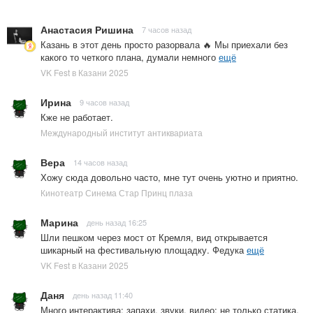
Анастасия Ришина
7 часов назад
Казань в этот день просто разорвала 🔥 Мы приехали без
какого то четкого плана, думали немного
ещё
VK Fest в Казани 2025
Ирина
9 часов назад
Кже не работает.
Международный институт антиквариата
Вера
14 часов назад
Хожу сюда довольно часто, мне тут очень уютно и приятно.
Кинотеатр Синема Стар Принц плаза
Марина
день назад 16:25
Шли пешком через мост от Кремля, вид открывается
шикарный на фестивальную площадку. Федука
ещё
VK Fest в Казани 2025
Даня
день назад 11:40
Много интерактива: запахи, звуки, видео; не только статика.