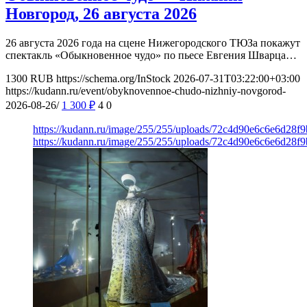
Новгород, 26 августа 2026
26 августа 2026 года на сцене Нижегородского ТЮЗа покажут
спектакль «Обыкновенное чудо» по пьесе Евгения Шварца…
1300
RUB
https://schema.org/InStock
2026-07-31T03:22:00+03:00
https://kudann.ru/event/obyknovennoe-chudo-nizhniy-novgorod-
2026-08-26/
1 300
₽
4
0
https://kudann.ru/image/255/255/uploads/72c4d90e6c6e6d28f
https://kudann.ru/image/255/255/uploads/72c4d90e6c6e6d28f