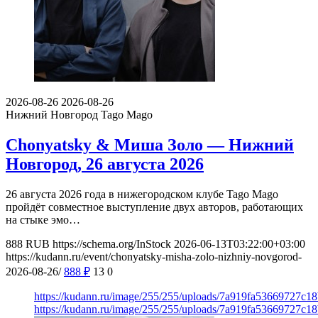
2026-08-26
2026-08-26
Нижний Новгород
Tago Mago
Chonyatsky & Миша Золо — Нижний
Новгород, 26 августа 2026
26 августа 2026 года в нижегородском клубе Tago Mago
пройдёт совместное выступление двух авторов, работающих
на стыке эмо…
888
RUB
https://schema.org/InStock
2026-06-13T03:22:00+03:00
https://kudann.ru/event/chonyatsky-misha-zolo-nizhniy-novgorod-
2026-08-26/
888
₽
13
0
https://kudann.ru/image/255/255/uploads/7a919fa53669727c1
https://kudann.ru/image/255/255/uploads/7a919fa53669727c1