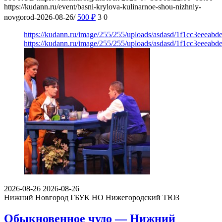
https://kudann.ru/event/basni-krylova-kulinarnoe-shou-nizhniy-
novgorod-2026-08-26/
500
₽
3
0
https://kudann.ru/image/255/255/uploads/asdasd/1f1cc3eeeabd
https://kudann.ru/image/255/255/uploads/asdasd/1f1cc3eeeabd
2026-08-26
2026-08-26
Нижний Новгород
ГБУК НО Нижегородский ТЮЗ
Обыкновенное чудо — Нижний