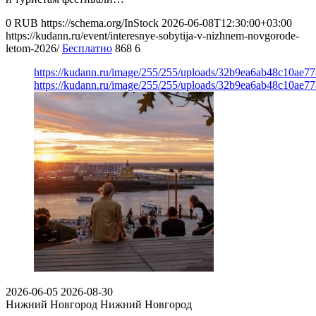
0
RUB
https://schema.org/InStock
2026-06-08T12:30:00+03:00
https://kudann.ru/event/interesnye-sobytija-v-nizhnem-novgorode-
letom-2026/
Бесплатно
868
6
https://kudann.ru/image/255/255/uploads/32b9ea6ab48c10ae7
https://kudann.ru/image/255/255/uploads/32b9ea6ab48c10ae7
2026-06-05
2026-08-30
Нижний Новгород
Нижний Новгород