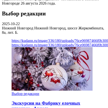
Новгороде 26 августа 2026 года.
Выбор редакции
2025-10-22
Нижний Новгород
Нижний Новгород, шоссе Жиркомбината,
8а, лит. Б.
https://kudann.ru/image/336/180/uploads/76ce06987466f0b30
https://kudann.ru/image/336/180/uploads/76ce06987466f0b30
Выбор редакции
Экскурсии на Фабрику елочных