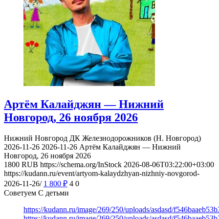
Артём Калайджян — Нижний
Новгород, 26 ноября 2026
Нижний Новгород
ДК Железнодорожников (Н. Новгород)
2026-11-26
2026-11-26
Артём Калайджян — Нижний
Новгород, 26 ноября 2026
1800
RUB
https://schema.org/InStock
2026-08-06T03:22:00+03:00
https://kudann.ru/event/artyom-kalaydzhyan-nizhniy-novgorod-
2026-11-26/
1 800
₽
4
0
Советуем С детьми
https://kudann.ru/image/269/250/uploads/asdasd/f546baaeb53
https://kudann.ru/image/269/250/uploads/asdasd/f546baaeb53