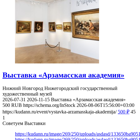
Выставка «Арзамасская академия»
Нижний Новгород
Нижегородский государственный
художественный музей
2026-07-31
2026-11-15
Выставка «Арзамасская академия»
500
RUB
https://schema.org/InStock
2026-08-06T15:56:00+03:00
https://kudann.ru/event/vystavka-arzamasskaja-akademija/
500
₽
45
1
Советуем Выставки
https://kudann.ru/image/269/250/uploads/asdasd/133650ba90
https://kudann.ru/image/269/250/uploads/asdasd/133650ba90