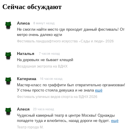
Сейчас обсуждают
Алиса
8 минут назад
Не смогли найти место где проходит данный фестиваль! От
метро очень далеко идти
Фестиваль ландшафтного искусства «Сады и люди» 2026
Наталья
7 часов назад
На деревьях не бывает клещей
Воздушная экотропа на ВДНХ
Катерина
16 часов назад
Мастер-класс по граффити был отвратительно организован!
У стены просто стояла девушка и не знала
ещё
Фестиваль уличных видов спорта на ВДНХ 2026
Алеся
23 часа назад
Чудесный камерный театр в центре Москвы! Однажды
попадете туда и влюбитесь, назад дороги не будет.
ещё
Театр города М.