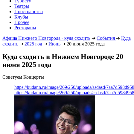
Туристу
Театры
Пространства
Клубы
Прочее
Рестораны
Афиша Нижнего Новгорода - куда сходить
➔
События
➔
Куда
сходить
➔
2025 год
➔
Июнь
➔
20 июня 2025 года
Куда сходить в Нижнем Новгороде 20
июня 2025 года
Советуем Концерты
https://kudann.ru/image/269/250/uploads/asdasd/7aa7d598d95
https://kudann.ru/image/269/250/uploads/asdasd/7aa7d598d95