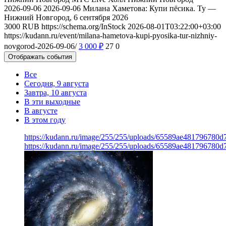
2026-09-06
2026-09-06
Милана Хаметова: Купи пёсика. Ту —
Нижний Новгород, 6 сентября 2026
3000
RUB
https://schema.org/InStock
2026-08-01T03:22:00+03:00
https://kudann.ru/event/milana-hametova-kupi-pyosika-tur-nizhniy-
novgorod-2026-09-06/
3 000
₽
27
0
Отображать события
Все
Сегодня, 9 августа
Завтра, 10 августа
В эти выходные
В августе
В этом году
https://kudann.ru/image/255/255/uploads/65589ae481796780
https://kudann.ru/image/255/255/uploads/65589ae481796780