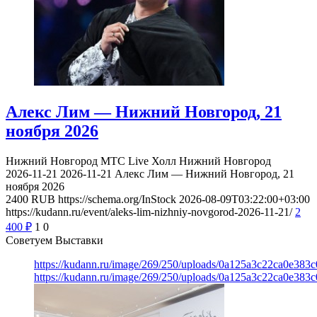
Алекс Лим — Нижний Новгород, 21
ноября 2026
Нижний Новгород
МТС Live Холл Нижний Новгород
2026-11-21
2026-11-21
Алекс Лим — Нижний Новгород, 21
ноября 2026
2400
RUB
https://schema.org/InStock
2026-08-09T03:22:00+03:00
https://kudann.ru/event/aleks-lim-nizhniy-novgorod-2026-11-21/
2
400
₽
1
0
Советуем Выставки
https://kudann.ru/image/269/250/uploads/0a125a3c22ca0e38
https://kudann.ru/image/269/250/uploads/0a125a3c22ca0e38