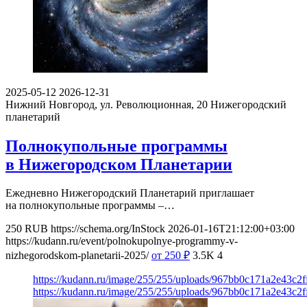
2025-05-12
2026-12-31
Нижний Новгород, ул. Революционная, 20
Нижегородский
планетарий
Полнокупольные программы
в Нижегородском Планетарии
Ежедневно Нижегородский Планетарий приглашает
на полнокупольные программы –…
250
RUB
https://schema.org/InStock
2026-01-16T21:12:00+03:00
https://kudann.ru/event/polnokupolnye-programmy-v-
nizhegorodskom-planetarii-2025/
от 250
₽
3.5K
4
https://kudann.ru/image/255/255/uploads/967bb0c171a2e43c2
https://kudann.ru/image/255/255/uploads/967bb0c171a2e43c2