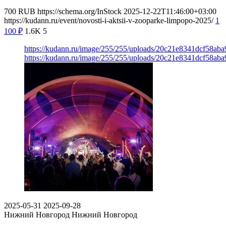
700
RUB
https://schema.org/InStock
2025-12-22T11:46:00+03:00
https://kudann.ru/event/novosti-i-aktsii-v-zooparke-limpopo-2025/
1
100
₽
1.6K
5
https://kudann.ru/image/255/255/uploads/20c21e8341dcf58a
https://kudann.ru/image/255/255/uploads/20c21e8341dcf58a
2025-05-31
2025-09-28
Нижний Новгород
Нижний Новгород