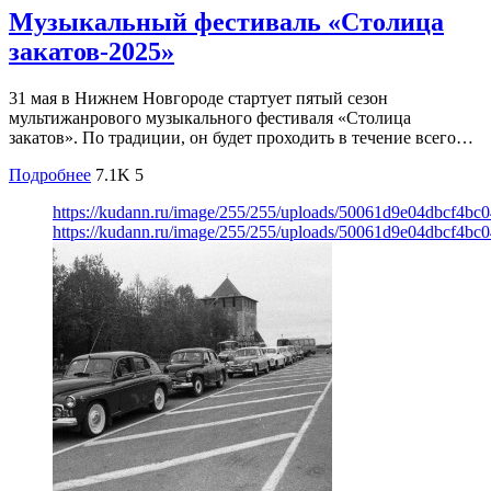
Музыкальный фестиваль «Столица
закатов-2025»
31 мая в Нижнем Новгороде стартует пятый сезон
мультижанрового музыкального фестиваля «Столица
закатов». По традиции, он будет проходить в течение всего…
Подробнее
7.1K
5
https://kudann.ru/image/255/255/uploads/50061d9e04dbcf4b
https://kudann.ru/image/255/255/uploads/50061d9e04dbcf4b