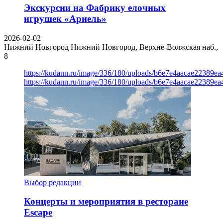
Экскурсии на Фабрику елочных
игрушек «Ариель»
2026-02-02
Нижний Новгород
Нижний Новгород, Верхне-Волжская наб.,
8
https://kudann.ru/image/336/180/uploads/b6e7e4aacae22389e
https://kudann.ru/image/336/180/uploads/b6e7e4aacae22389e
Выбор редакции
Концерты и мероприятия в ресторане
Escape