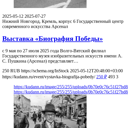
2025-05-12
2025-07-27
Нижний Новгород, Кремль, корпус 6
Государственный центр
современного искусства Арсенал
Выставка «Биография Победы»
с 9 мая по 27 июля 2025 года Волго-Вятский филиал
Государственного музея изобразительных искусств имени А.
С. Пушкина (Арсенал) представляет…
250
RUB
https://schema.org/InStock
2025-05-12T20:48:00+03:00
https://kudann.ru/event/vystavka-biografija-pobedy/
250
₽
493
3
https://kudann.ru/image/255/255/uploads/0b70e0c76c51f27bd
https://kudann.ru/image/255/255/uploads/0b70e0c76c51f27bd