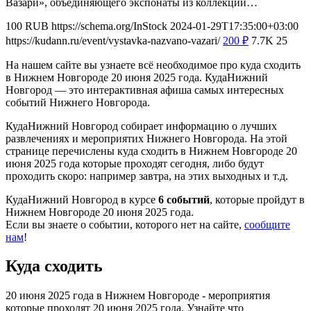
Вазари», объединяющего экспонаты из коллекций…
100
RUB
https://schema.org/InStock
2024-01-29T17:35:00+03:00
https://kudann.ru/event/vystavka-nazvano-vazari/
200
₽
7.7K
25
На нашем сайте вы узнаете всё необходимое про куда сходить
в Нижнем Новгороде 20 июня 2025 года. КудаНижний
Новгород — это интерактивная афиша самых интересных
событий Нижнего Новгорода.
КудаНижний Новгород собирает информацию о лучших
развлечениях и мероприятих Нижнего Новгорода. На этой
странице перечислены куда сходить в Нижнем Новгороде 20
июня 2025 года которые проходят сегодня, либо будут
проходить скоро: например завтра, на этих выходных и т.д.
КудаНижний Новгород в курсе
6 событий
, которые пройдут в
Нижнем Новгороде 20 июня 2025 года.
Если вы знаете о событии, которого нет на сайте,
сообщите
нам
!
Куда сходить
20 июня 2025 года в Нижнем Новгороде - мероприятия
которые проходят 20 июня 2025 года. Узнайте что