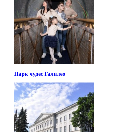
Парк чудес Галилео