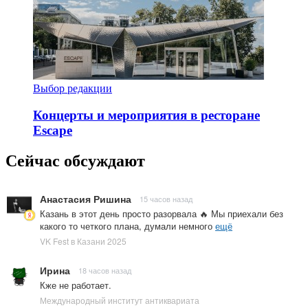
Выбор редакции
Концерты и мероприятия в ресторане
Escape
Сейчас обсуждают
Анастасия Ришина
15 часов назад
Казань в этот день просто разорвала 🔥 Мы приехали без
какого то четкого плана, думали немного
ещё
VK Fest в Казани 2025
Ирина
18 часов назад
Кже не работает.
Международный институт антиквариата