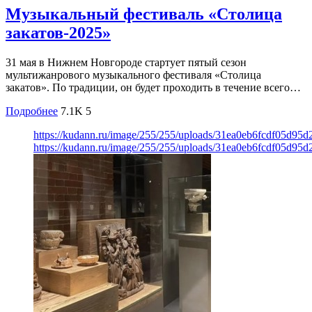
Музыкальный фестиваль «Столица
закатов-2025»
31 мая в Нижнем Новгороде стартует пятый сезон
мультижанрового музыкального фестиваля «Столица
закатов». По традиции, он будет проходить в течение всего…
Подробнее
7.1K
5
https://kudann.ru/image/255/255/uploads/31ea0eb6fcdf05d95
https://kudann.ru/image/255/255/uploads/31ea0eb6fcdf05d95