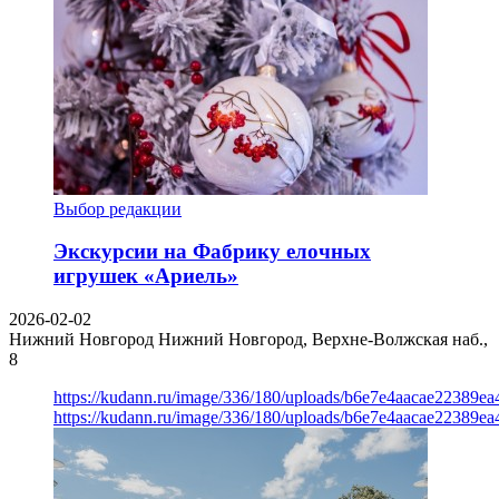
Выбор редакции
Экскурсии на Фабрику елочных
игрушек «Ариель»
2026-02-02
Нижний Новгород
Нижний Новгород, Верхне-Волжская наб.,
8
https://kudann.ru/image/336/180/uploads/b6e7e4aacae22389e
https://kudann.ru/image/336/180/uploads/b6e7e4aacae22389e