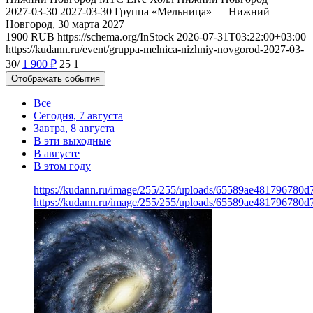
2027-03-30
2027-03-30
Группа «Мельница» — Нижний
Новгород, 30 марта 2027
1900
RUB
https://schema.org/InStock
2026-07-31T03:22:00+03:00
https://kudann.ru/event/gruppa-melnica-nizhniy-novgorod-2027-03-
30/
1 900
₽
25
1
Отображать события
Все
Сегодня, 7 августа
Завтра, 8 августа
В эти выходные
В августе
В этом году
https://kudann.ru/image/255/255/uploads/65589ae481796780
https://kudann.ru/image/255/255/uploads/65589ae481796780