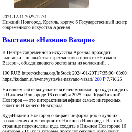
2021-12-11
2025-12-31
Нижний Новгород, Кремль, корпус 6
Государственный центр
современного искусства Арсенал
Выставка «Названо Вазари»
В Центре современного искусства Арсенал проходит
выставка – первый этап трехчастного проекта «Названо
Вазари», объединяющего экспонаты из коллекций…
100
RUB
https://schema.org/InStock
2024-01-29T17:35:00+03:00
https://kudann.ru/event/vystavka-nazvano-vazari/
200
₽
7.7K
25
На нашем сайте вы узнаете всё необходимое про куда сходить
в Нижнем Новгороде 16 сентября 2025 года. КудаНижний
Новгород — это интерактивная афиша самых интересных
событий Нижнего Новгорода.
КудаНижний Новгород собирает информацию о лучших
развлечениях и мероприятих Нижнего Новгорода. На этой
странице перечислены куда сходить в Нижнем Новгороде 16
сентября 2025 года которые проходят сегодня, либо будут