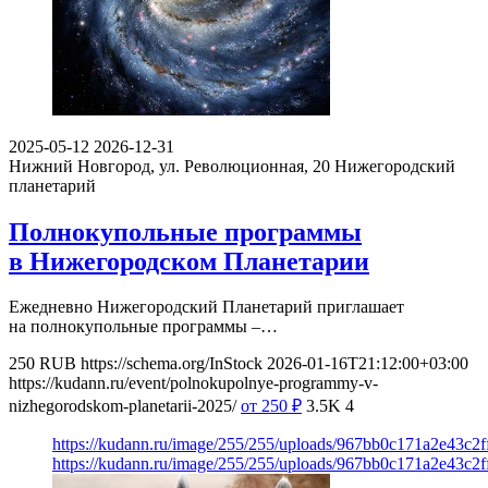
2025-05-12
2026-12-31
Нижний Новгород, ул. Революционная, 20
Нижегородский
планетарий
Полнокупольные программы
в Нижегородском Планетарии
Ежедневно Нижегородский Планетарий приглашает
на полнокупольные программы –…
250
RUB
https://schema.org/InStock
2026-01-16T21:12:00+03:00
https://kudann.ru/event/polnokupolnye-programmy-v-
nizhegorodskom-planetarii-2025/
от 250
₽
3.5K
4
https://kudann.ru/image/255/255/uploads/967bb0c171a2e43c2
https://kudann.ru/image/255/255/uploads/967bb0c171a2e43c2