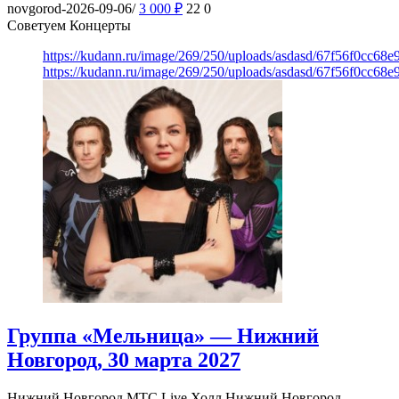
novgorod-2026-09-06/
3 000
₽
22
0
Советуем Концерты
https://kudann.ru/image/269/250/uploads/asdasd/67f56f0cc68
https://kudann.ru/image/269/250/uploads/asdasd/67f56f0cc68
Группа «Мельница» — Нижний
Новгород, 30 марта 2027
Нижний Новгород
МТС Live Холл Нижний Новгород