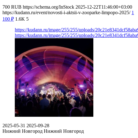
700
RUB
https://schema.org/InStock
2025-12-22T11:46:00+03:00
https://kudann.ru/event/novosti-i-aktsii-v-zooparke-limpopo-2025/
1
100
₽
1.6K
5
https://kudann.ru/image/255/255/uploads/20c21e8341dcf58a
https://kudann.ru/image/255/255/uploads/20c21e8341dcf58a
2025-05-31
2025-09-28
Нижний Новгород
Нижний Новгород