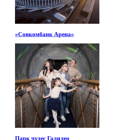
«Совкомбанк Арена⁠»
Парк чудес Галилео