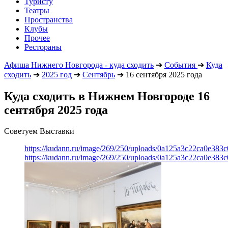
Туристу
Театры
Пространства
Клубы
Прочее
Рестораны
Афиша Нижнего Новгорода - куда сходить
➔
События
➔
Куда
сходить
➔
2025 год
➔
Сентябрь
➔
16 сентября 2025 года
Куда сходить в Нижнем Новгороде 16
сентября 2025 года
Советуем Выставки
https://kudann.ru/image/269/250/uploads/0a125a3c22ca0e38
https://kudann.ru/image/269/250/uploads/0a125a3c22ca0e38