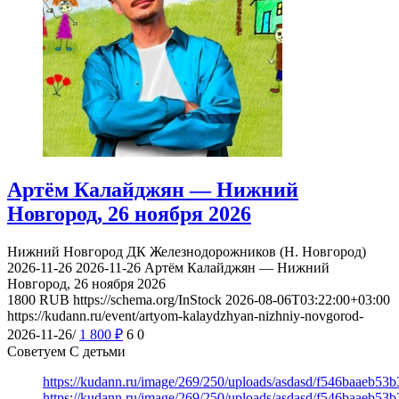
Артём Калайджян — Нижний
Новгород, 26 ноября 2026
Нижний Новгород
ДК Железнодорожников (Н. Новгород)
2026-11-26
2026-11-26
Артём Калайджян — Нижний
Новгород, 26 ноября 2026
1800
RUB
https://schema.org/InStock
2026-08-06T03:22:00+03:00
https://kudann.ru/event/artyom-kalaydzhyan-nizhniy-novgorod-
2026-11-26/
1 800
₽
6
0
Советуем С детьми
https://kudann.ru/image/269/250/uploads/asdasd/f546baaeb53
https://kudann.ru/image/269/250/uploads/asdasd/f546baaeb53