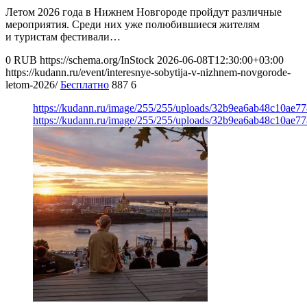
Летом 2026 года в Нижнем Новгороде пройдут различные
мероприятия. Среди них уже полюбившиеся жителям
и туристам фестивали…
0
RUB
https://schema.org/InStock
2026-06-08T12:30:00+03:00
https://kudann.ru/event/interesnye-sobytija-v-nizhnem-novgorode-
letom-2026/
Бесплатно
887
6
https://kudann.ru/image/255/255/uploads/32b9ea6ab48c10ae7
https://kudann.ru/image/255/255/uploads/32b9ea6ab48c10ae7