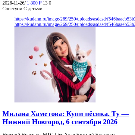
2026-11-26/
1 800
₽
13
0
Советуем С детьми
https://kudann.ru/image/269/250/uploads/asdasd/f546baaeb53
https://kudann.ru/image/269/250/uploads/asdasd/f546baaeb53
Милана Хаметова: Купи пёсика. Ту —
Нижний Новгород, 6 сентября 2026
Нижний Новгород
МТС Live Холл Нижний Новгород