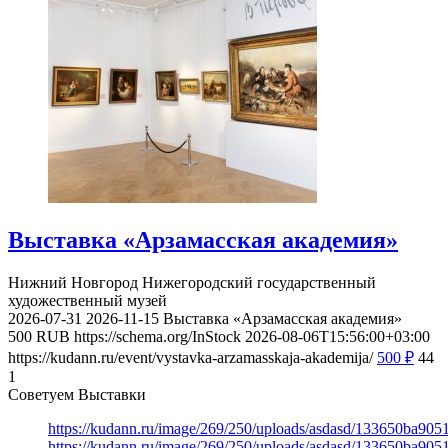
Выставка «Арзамасская академия»
Нижний Новгород
Нижегородский государственный
художественный музей
2026-07-31
2026-11-15
Выставка «Арзамасская академия»
500
RUB
https://schema.org/InStock
2026-08-06T15:56:00+03:00
https://kudann.ru/event/vystavka-arzamasskaja-akademija/
500
₽
44
1
Советуем Выставки
https://kudann.ru/image/269/250/uploads/asdasd/133650ba90
https://kudann.ru/image/269/250/uploads/asdasd/133650ba90