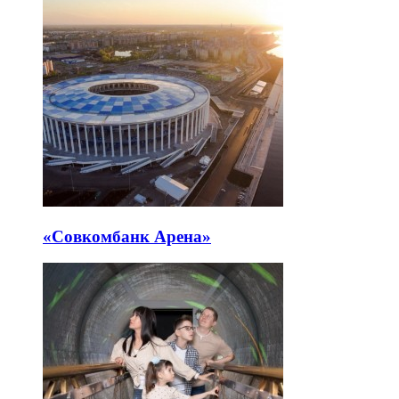
«Совкомбанк Арена⁠»