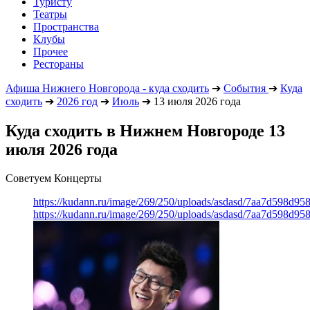
Туристу
Театры
Пространства
Клубы
Прочее
Рестораны
Афиша Нижнего Новгорода - куда сходить
➔
События
➔
Куда
сходить
➔
2026 год
➔
Июль
➔
13 июля 2026 года
Куда сходить в Нижнем Новгороде 13
июля 2026 года
Советуем Концерты
https://kudann.ru/image/269/250/uploads/asdasd/7aa7d598d95
https://kudann.ru/image/269/250/uploads/asdasd/7aa7d598d95