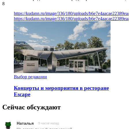
8
https://kudann.ru/image/336/180/uploads/b6e7e4aacae22389e
https://kudann.ru/image/336/180/uploads/b6e7e4aacae22389e
Выбор редакции
Концерты и мероприятия в ресторане
Escape
Сейчас обсуждают
Наталья
5 часов назад