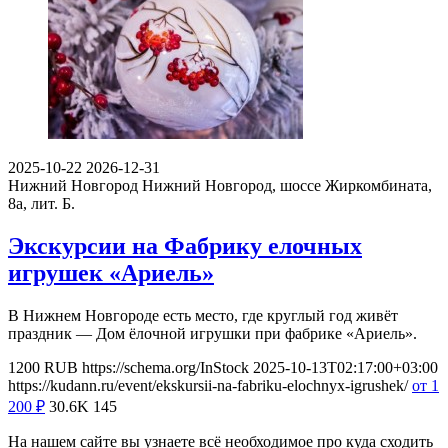
2025-10-22
2026-12-31
Нижний Новгород
Нижний Новгород, шоссе Жиркомбината,
8а, лит. Б.
Экскурсии на Фабрику елочных
игрушек «Ариель»
В Нижнем Новгороде есть место, где круглый год живёт
праздник — Дом ёлочной игрушки при фабрике «Ариель».
1200
RUB
https://schema.org/InStock
2025-10-13T02:17:00+03:00
https://kudann.ru/event/ekskursii-na-fabriku-elochnyx-igrushek/
от 1
200
₽
30.6K
145
На нашем сайте вы узнаете всё необходимое про куда сходить