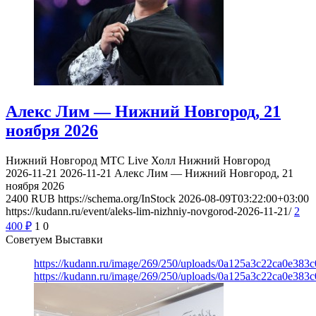
Алекс Лим — Нижний Новгород, 21
ноября 2026
Нижний Новгород
МТС Live Холл Нижний Новгород
2026-11-21
2026-11-21
Алекс Лим — Нижний Новгород, 21
ноября 2026
2400
RUB
https://schema.org/InStock
2026-08-09T03:22:00+03:00
https://kudann.ru/event/aleks-lim-nizhniy-novgorod-2026-11-21/
2
400
₽
1
0
Советуем Выставки
https://kudann.ru/image/269/250/uploads/0a125a3c22ca0e38
https://kudann.ru/image/269/250/uploads/0a125a3c22ca0e38