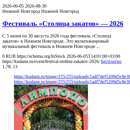
2026-06-05
2026-08-30
Нижний Новгород
Нижний Новгород
Фестиваль «Столица закатов» — 2026
С 5 июня по 30 августа 2026 года фестиваль «Столица
закатов» в Нижнем Новгороде. Это мультижанровый
музыкальный фестиваль в Нижнем Новгороде…
0
RUB
https://schema.org/InStock
2026-06-05T14:01:00+03:00
https://kudann.ru/event/festival-stolitsa-zakatov-2026/
Бесплатно
1.7K
13
https://kudann.ru/image/255/255/uploads/1adf7def5209d5c8e
https://kudann.ru/image/255/255/uploads/1adf7def5209d5c8e