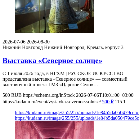
2026-07-06
2026-08-30
Нижний Новгород
Нижний Новгород, Кремль, корпус 3
Выставка «Северное солнце»
С 1 июля 2026 года, в НГХМ | РУССКОЕ ИСКУССТВО —
представлена выставка «Северное солнце» — совместный
выставочный проект ГМЗ «Царское Село»…
500
RUB
https://schema.org/InStock
2026-07-06T10:01:00+03:00
https://kudann.ru/event/vystavka-severnoe-solntse/
500
₽
115
1
https://kudann.ru/image/255/255/uploads/1e84b5da050479ce
https://kudann.ru/image/255/255/uploads/1e84b5da050479ce