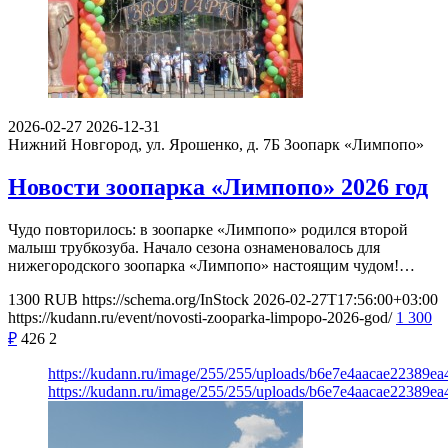
2026-02-27
2026-12-31
Нижний Новгород, ул. Ярошенко, д. 7Б
Зоопарк «Лимпопо»
Новости зоопарка «Лимпопо» 2026 год
Чудо повторилось: в зоопарке «Лимпопо» родился второй
малыш трубкозуба. Начало сезона ознаменовалось для
нижегородского зоопарка «Лимпопо» настоящим чудом!…
1300
RUB
https://schema.org/InStock
2026-02-27T17:56:00+03:00
https://kudann.ru/event/novosti-zooparka-limpopo-2026-god/
1 300
₽
426
2
https://kudann.ru/image/255/255/uploads/b6e7e4aacae22389e
https://kudann.ru/image/255/255/uploads/b6e7e4aacae22389e