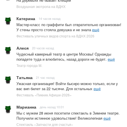
На деревьях не бывает клещей
Воздушная экотропа на ВДНХ
Катерина
14 часов назад
Мастер-класс по граффити был отвратительно организован!
У стены просто стояла девушка и не знала
ещё
Фестиваль уличных видов спорта на ВДНХ 2026
Алеся
20 часов назад
Чудесный камерный театр в центре Москвы! Однажды
попадете туда и влюбитесь, назад дороги не будет.
ещё
Театр города М.
Татьяна
21 час назад
Ужасная организация! Войти бысиро можно только, если у
вас вип билет за 22 тысячи. Для остальных
ещё
Фестиваль «Пикник Афиши-2026»
Марианна
день назад 10:01
Мы с мужем 28 июня посетили спектакль в Зимнем театре.
Получили истинное удовольствие! Великолепная
ещё
Спектакль «Запчасти для счастья»