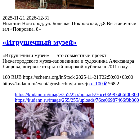
2025-11-21
2026-12-31
Нижний Новгород, ул. Большая Покровская, д.8
Выставочный
зал «Покровка, 8»
«Игрушечный музей»
«Игрушечный музей» — это совместный проект
Нижегородского музея-заповедника и художника Александра
Лаврова, впервые открытый широкой публике в 2011 году…
100
RUB
https://schema.org/InStock
2025-11-21T22:50:00+03:00
https://kudann.ru/event/igrushechnyj-muzej/
от 100
₽
568
2
https://kudann.ru/image/255/255/uploads/76ce06987466f0b30
https://kudann.ru/image/255/255/uploads/76ce06987466f0b30