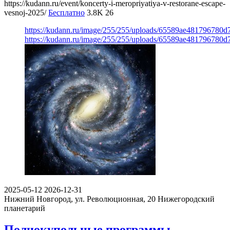
https://kudann.ru/event/koncerty-i-meropriyatiya-v-restorane-escape-
vesnoj-2025/
Бесплатно
3.8K
26
https://kudann.ru/image/255/255/uploads/65589ae481796780
https://kudann.ru/image/255/255/uploads/65589ae481796780
2025-05-12
2026-12-31
Нижний Новгород, ул. Революционная, 20
Нижегородский
планетарий
Полнокупольные программы