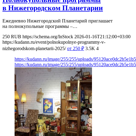
в Нижегородском Планетарии
Ежедневно Нижегородский Планетарий приглашает
на полнокупольные программы –…
250
RUB
https://schema.org/InStock
2026-01-16T21:12:00+03:00
https://kudann.ru/event/polnokupolnye-programmy-v-
nizhegorodskom-planetarii-2025/
от 250
₽
3.5K
4
https://kudann.ru/image/255/255/uploads/95120ace0dc2b5e1
https://kudann.ru/image/255/255/uploads/95120ace0dc2b5e1