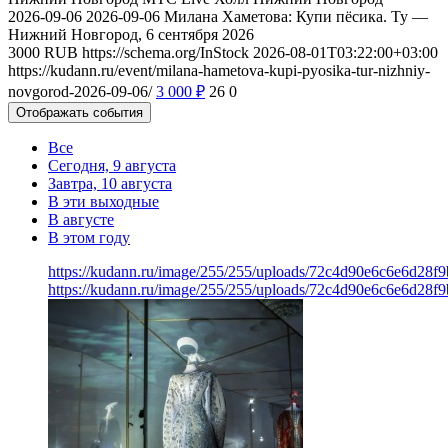
2026-09-06
2026-09-06
Милана Хаметова: Купи пёсика. Ту —
Нижний Новгород, 6 сентября 2026
3000
RUB
https://schema.org/InStock
2026-08-01T03:22:00+03:00
https://kudann.ru/event/milana-hametova-kupi-pyosika-tur-nizhniy-
novgorod-2026-09-06/
3 000
₽
26
0
Отображать события
Все
Сегодня, 9 августа
Завтра, 10 августа
В эти выходные
В августе
В этом году
https://kudann.ru/image/255/255/uploads/72c4d90e6c6e6d28f
https://kudann.ru/image/255/255/uploads/72c4d90e6c6e6d28f