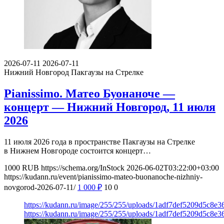
2026-07-11
2026-07-11
Нижний Новгород
Пакгаузы на Стрелке
Pianissimo. Матео Буонаноче —
концерт — Нижний Новгород, 11 июля
2026
11 июля 2026 года в пространстве Пакгаузы на Стрелке
в Нижнем Новгороде состоится концерт…
1000
RUB
https://schema.org/InStock
2026-06-02T03:22:00+03:00
https://kudann.ru/event/pianissimo-mateo-buonanoche-nizhniy-
novgorod-2026-07-11/
1 000
₽
10
0
https://kudann.ru/image/255/255/uploads/1adf7def5209d5c8e
https://kudann.ru/image/255/255/uploads/1adf7def5209d5c8e