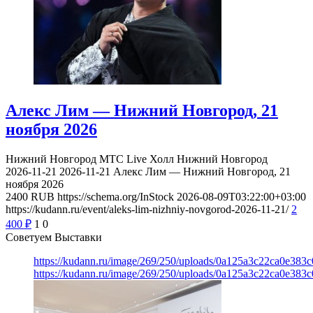
Алекс Лим — Нижний Новгород, 21
ноября 2026
Нижний Новгород
МТС Live Холл Нижний Новгород
2026-11-21
2026-11-21
Алекс Лим — Нижний Новгород, 21
ноября 2026
2400
RUB
https://schema.org/InStock
2026-08-09T03:22:00+03:00
https://kudann.ru/event/aleks-lim-nizhniy-novgorod-2026-11-21/
2
400
₽
1
0
Советуем Выставки
https://kudann.ru/image/269/250/uploads/0a125a3c22ca0e38
https://kudann.ru/image/269/250/uploads/0a125a3c22ca0e38