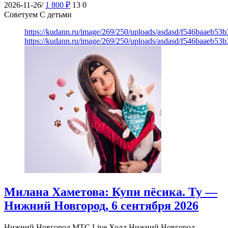
2026-11-26/
1 800
₽
13
0
Советуем С детьми
https://kudann.ru/image/269/250/uploads/asdasd/f546baaeb53
https://kudann.ru/image/269/250/uploads/asdasd/f546baaeb53
Милана Хаметова: Купи пёсика. Ту —
Нижний Новгород, 6 сентября 2026
Нижний Новгород
МТС Live Холл Нижний Новгород