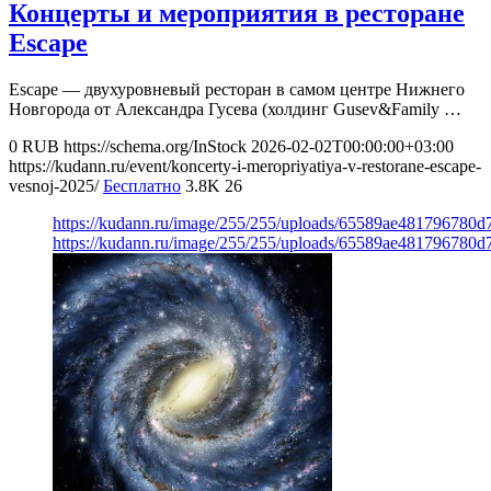
Концерты и мероприятия в ресторане
Escape
Escape — двухуровневый ресторан в самом центре Нижнего
Новгорода от Александра Гусева (холдинг Gusev&Family …
0
RUB
https://schema.org/InStock
2026-02-02T00:00:00+03:00
https://kudann.ru/event/koncerty-i-meropriyatiya-v-restorane-escape-
vesnoj-2025/
Бесплатно
3.8K
26
https://kudann.ru/image/255/255/uploads/65589ae481796780
https://kudann.ru/image/255/255/uploads/65589ae481796780