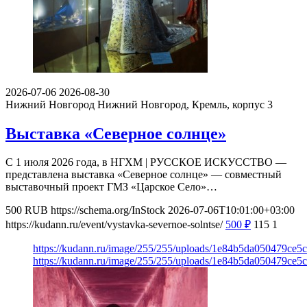
2026-07-06
2026-08-30
Нижний Новгород
Нижний Новгород, Кремль, корпус 3
Выставка «Северное солнце»
С 1 июля 2026 года, в НГХМ | РУССКОЕ ИСКУССТВО —
представлена выставка «Северное солнце» — совместный
выставочный проект ГМЗ «Царское Село»…
500
RUB
https://schema.org/InStock
2026-07-06T10:01:00+03:00
https://kudann.ru/event/vystavka-severnoe-solntse/
500
₽
115
1
https://kudann.ru/image/255/255/uploads/1e84b5da050479ce
https://kudann.ru/image/255/255/uploads/1e84b5da050479ce