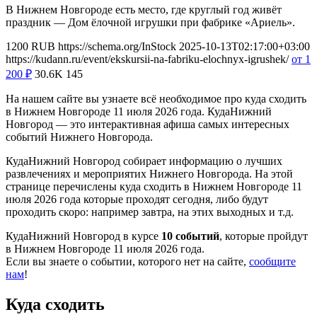
В Нижнем Новгороде есть место, где круглый год живёт
праздник — Дом ёлочной игрушки при фабрике «Ариель».
1200
RUB
https://schema.org/InStock
2025-10-13T02:17:00+03:00
https://kudann.ru/event/ekskursii-na-fabriku-elochnyx-igrushek/
от 1
200
₽
30.6K
145
На нашем сайте вы узнаете всё необходимое про куда сходить
в Нижнем Новгороде 11 июля 2026 года. КудаНижний
Новгород — это интерактивная афиша самых интересных
событий Нижнего Новгорода.
КудаНижний Новгород собирает информацию о лучших
развлечениях и мероприятих Нижнего Новгорода. На этой
странице перечислены куда сходить в Нижнем Новгороде 11
июля 2026 года которые проходят сегодня, либо будут
проходить скоро: например завтра, на этих выходных и т.д.
КудаНижний Новгород в курсе
10 событий
, которые пройдут
в Нижнем Новгороде 11 июля 2026 года.
Если вы знаете о событии, которого нет на сайте,
сообщите
нам
!
Куда сходить