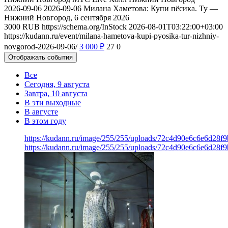
2026-09-06
2026-09-06
Милана Хаметова: Купи пёсика. Ту —
Нижний Новгород, 6 сентября 2026
3000
RUB
https://schema.org/InStock
2026-08-01T03:22:00+03:00
https://kudann.ru/event/milana-hametova-kupi-pyosika-tur-nizhniy-
novgorod-2026-09-06/
3 000
₽
27
0
Отображать события
Все
Сегодня, 9 августа
Завтра, 10 августа
В эти выходные
В августе
В этом году
https://kudann.ru/image/255/255/uploads/72c4d90e6c6e6d28f
https://kudann.ru/image/255/255/uploads/72c4d90e6c6e6d28f