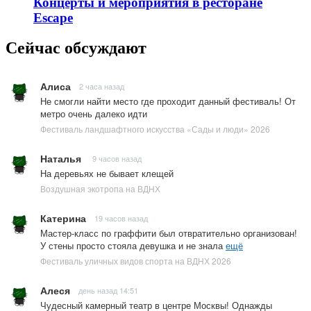
Концерты и мероприятия в ресторане
Escape
Сейчас обсуждают
Алиса
2 часа назад
Не смогли найти место где проходит данный фестиваль! От
метро очень далеко идти
Фестиваль ландшафтного искусства «Сады и люди» 2026
Наталья
9 часов назад
На деревьях не бывает клещей
Воздушная экотропа на ВДНХ
Катерина
19 часов назад
Мастер-класс по граффити был отвратительно организован!
У стены просто стояла девушка и не знала
ещё
Фестиваль уличных видов спорта на ВДНХ 2026
Алеся
день назад 14:51
Чудесный камерный театр в центре Москвы! Однажды