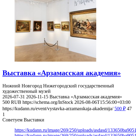
Выставка «Арзамасская академия»
Нижний Новгород
Нижегородский государственный
художественный музей
2026-07-31
2026-11-15
Выставка «Арзамасская академия»
500
RUB
https://schema.org/InStock
2026-08-06T15:56:00+03:00
https://kudann.ru/event/vystavka-arzamasskaja-akademija/
500
₽
47
1
Советуем Выставки
https://kudann.ru/image/269/250/uploads/asdasd/133650ba90
https://kudann.ru/image/269/250/uploads/asdasd/133650ba90