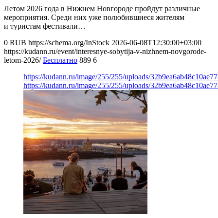
Летом 2026 года в Нижнем Новгороде пройдут различные
мероприятия. Среди них уже полюбившиеся жителям
и туристам фестивали…
0
RUB
https://schema.org/InStock
2026-06-08T12:30:00+03:00
https://kudann.ru/event/interesnye-sobytija-v-nizhnem-novgorode-
letom-2026/
Бесплатно
889
6
https://kudann.ru/image/255/255/uploads/32b9ea6ab48c10ae7
https://kudann.ru/image/255/255/uploads/32b9ea6ab48c10ae7