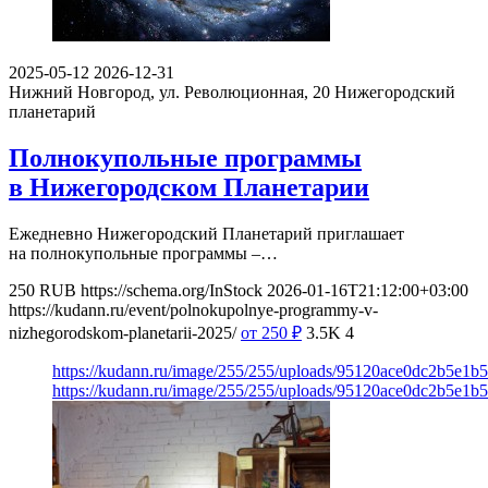
2025-05-12
2026-12-31
Нижний Новгород, ул. Революционная, 20
Нижегородский
планетарий
Полнокупольные программы
в Нижегородском Планетарии
Ежедневно Нижегородский Планетарий приглашает
на полнокупольные программы –…
250
RUB
https://schema.org/InStock
2026-01-16T21:12:00+03:00
https://kudann.ru/event/polnokupolnye-programmy-v-
nizhegorodskom-planetarii-2025/
от 250
₽
3.5K
4
https://kudann.ru/image/255/255/uploads/95120ace0dc2b5e1
https://kudann.ru/image/255/255/uploads/95120ace0dc2b5e1