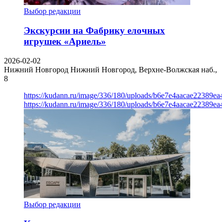
Выбор редакции
Экскурсии на Фабрику елочных
игрушек «Ариель»
2026-02-02
Нижний Новгород
Нижний Новгород, Верхне-Волжская наб.,
8
https://kudann.ru/image/336/180/uploads/b6e7e4aacae22389e
https://kudann.ru/image/336/180/uploads/b6e7e4aacae22389e
Выбор редакции