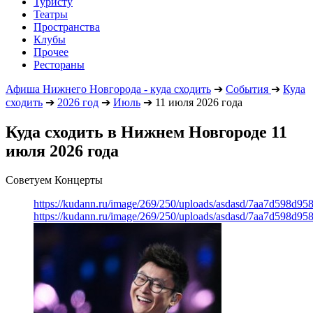
Туристу
Театры
Пространства
Клубы
Прочее
Рестораны
Афиша Нижнего Новгорода - куда сходить
➔
События
➔
Куда
сходить
➔
2026 год
➔
Июль
➔
11 июля 2026 года
Куда сходить в Нижнем Новгороде 11
июля 2026 года
Советуем Концерты
https://kudann.ru/image/269/250/uploads/asdasd/7aa7d598d95
https://kudann.ru/image/269/250/uploads/asdasd/7aa7d598d95