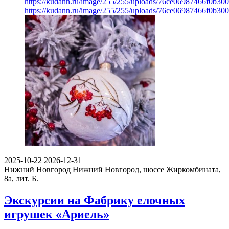
https://kudann.ru/image/255/255/uploads/76ce06987466f0b30
https://kudann.ru/image/255/255/uploads/76ce06987466f0b30
2025-10-22
2026-12-31
Нижний Новгород
Нижний Новгород, шоссе Жиркомбината,
8а, лит. Б.
Экскурсии на Фабрику елочных
игрушек «Ариель»