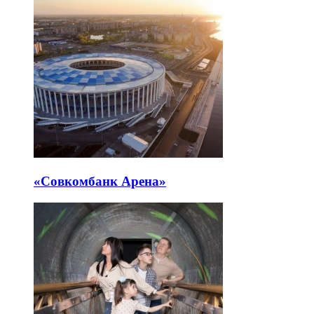
«Совкомбанк Арена⁠»