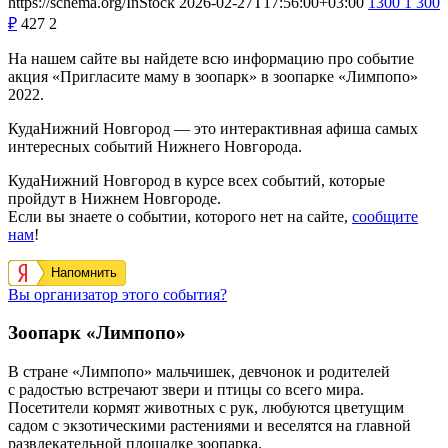
https://schema.org/InStock
2026-02-27T17:56:00+03:00
1300
1 300
₽
427
2
На нашем сайте вы найдете всю информацию про событие
акция «Пригласите маму в зоопарк» в зоопарке «Лимпопо»
2022.
КудаНижний Новгород — это интерактивная афиша самых
интересных событий Нижнего Новгорода.
КудаНижний Новгород в курсе всех событий, которые
пройдут в Нижнем Новгороде.
Если вы знаете о событии, которого нет на сайте,
сообщите
нам
!
Напомнить
Вы организатор этого события?
Зоопарк «Лимпопо»
В стране «Лимпопо» мальчишек, девчонок и родителей
с радостью встречают звери и птицы со всего мира.
Посетители кормят животных с рук, любуются цветущим
садом с экзотическими растениями и веселятся на главной
развлекательной площадке зоопарка.