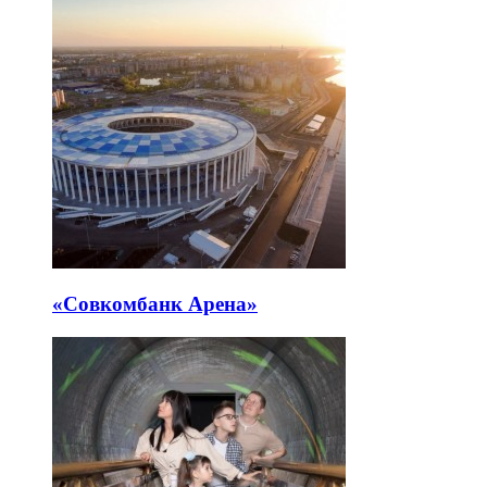
«Совкомбанк Арена⁠»