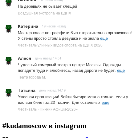
На деревьях не бывает клещей
Воздушная экотропа на ВДНХ
Катерина
19 часов назад
Мастер-класс по граффити был отвратительно организован!
У стены просто стояла девушка и не знала
ещё
Фестиваль уличных видов спорта на ВДНХ 2026
Алеся
день назад 14:51
Чудесный камерный театр в центре Москвы! Однажды
попадете туда и влюбитесь, назад дороги не будет.
ещё
Театр города М.
Татьяна
день назад 14:19
Ужасная организация! Войти бысиро можно только, если у
вас вип билет за 22 тысячи. Для остальных
ещё
Фестиваль «Пикник Афиши-2026»
#kudamoscow в instagram