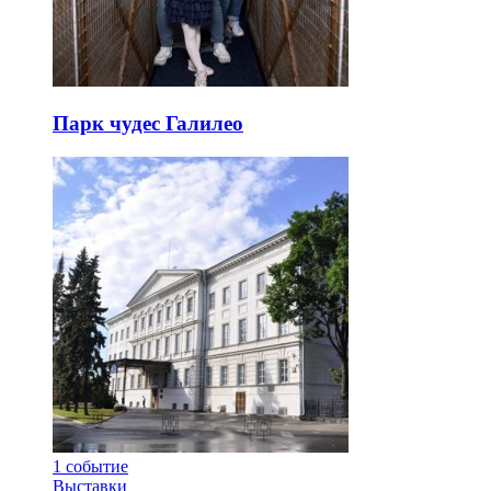
Парк чудес Галилео
1
событие
Выставки