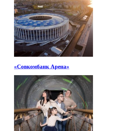
«Совкомбанк Арена⁠»