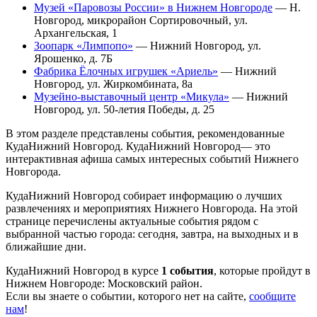
Музей «Паровозы России» в Нижнем Новгороде
— Н.
Новгород, микрорайон Сортировочный, ул.
Архангельская, 1
Зоопарк «Лимпопо»
— Нижний Новгород, ул.
Ярошенко, д. 7Б
Фабрика Ёлочных игрушек «Ариель»
— Нижний
Новгород, ул. Жиркомбината, 8а
Музейно-выставочный центр «Микула»
— Нижний
Новгород, ул. 50-летия Победы, д. 25
В этом разделе представлены события, рекомендованные
КудаНижний Новгород. КудаНижний Новгород— это
интерактивная афиша самых интересных событий Нижнего
Новгорода.
КудаНижний Новгород собирает информацию о лучших
развлечениях и мероприятиях Нижнего Новгорода. На этой
странице перечислены актуальные события рядом с
выбранной частью города: сегодня, завтра, на выходных и в
ближайшие дни.
КудаНижний Новгород в курсе
1 события
, которые пройдут в
Нижнем Новгороде: Московский район.
Если вы знаете о событии, которого нет на сайте,
сообщите
нам
!