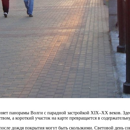
иняет панорамы Волги с парадной застройкой XIX–XX веков. Зд
твом, а короткий участок на карте превращается в содержательн
 после дождя покрытия могут быть скользкими. Световой день со