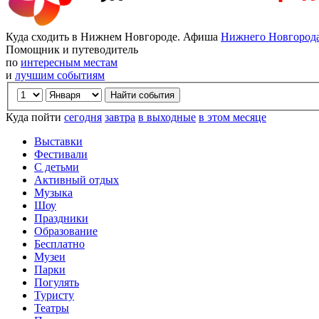
Куда сходить в Нижнем Новгороде. Афиша
Нижнего Новгород
Помощник и путеводитель
по
интересным местам
и
лучшим событиям
Куда пойти
сегодня
завтра
в выходные
в этом месяце
Выставки
Фестивали
С детьми
Активный отдых
Музыка
Шоу
Праздники
Образование
Бесплатно
Музеи
Парки
Погулять
Туристу
Театры