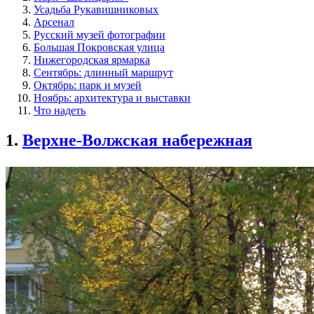
Усадьба Рукавишниковых
Арсенал
Русский музей фотографии
Большая Покровская улица
Нижегородская ярмарка
Сентябрь: длинный маршрут
Октябрь: парк и музей
Ноябрь: архитектура и выставки
Что надеть
1.
Верхне-Волжская набережная