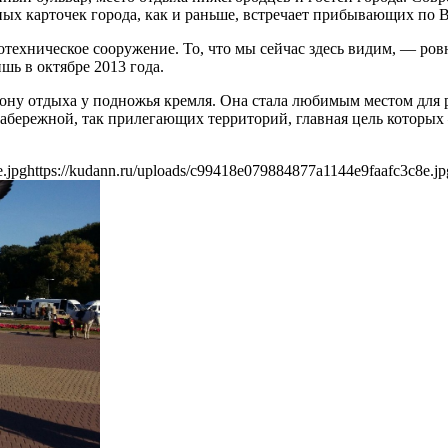
ных карточек города, как и раньше, встречает прибывающих по В
техническое сооружение. То, что мы сейчас здесь видим, — ров
ь в октябре 2013 года.
зону отдыха у подножья кремля. Она стала любимым местом для
набережной, так прилегающих территорий, главная цель которы
.jpg
https://kudann.ru/uploads/c99418e079884877a1144e9faafc3c8e.jp