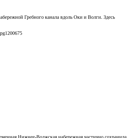
абережной Гребного канала вдоль Оки и Волги. Здесь
jpg
1200
675
ременная Нижнее-Волжская набережная частично сохранила