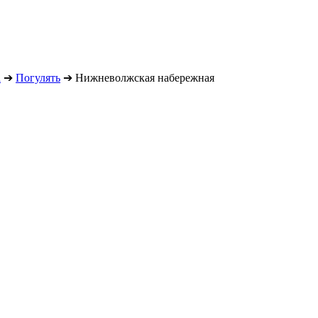
а
➔
Погулять
➔
Нижневолжская набережная