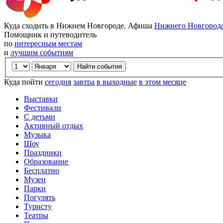
Куда сходить в Нижнем Новгороде. Афиша
Нижнего Новгород
Помощник и путеводитель
по
интересным местам
и
лучшим событиям
Куда пойти
сегодня
завтра
в выходные
в этом месяце
Выставки
Фестивали
С детьми
Активный отдых
Музыка
Шоу
Праздники
Образование
Бесплатно
Музеи
Парки
Погулять
Туристу
Театры