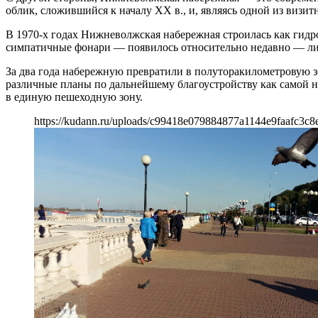
облик, сложившийся к началу XX в., и, являясь одной из визит
В 1970-х годах Нижневолжская набережная строилась как гидро
симпатичные фонари — появилось относительно недавно — лиш
За два года набережную превратили в полуторакилометровую 
различные планы по дальнейшему благоустройству как самой 
в единую пешеходную зону.
https://kudann.ru/uploads/c99418e079884877a1144e9faafc3c8e