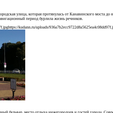
родская улица, которая протянулась от Канавинского моста до н
 навигационный период бурлила жизнь речников.
f.jpg
https://kudann.ru/uploads/936a7b2ecc9722d8a5625ea4c08dd97f.
ный бульвар, место отдыха нижегородцев и гостей города. Сов