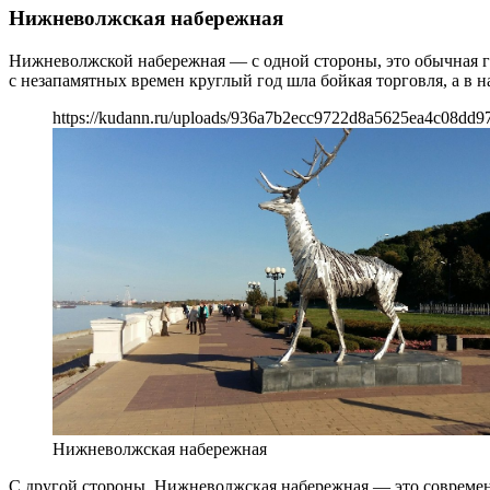
Нижневолжская набережная
Нижневолжской набережная — с одной стороны, это обычная го
с незапамятных времен круглый год шла бойкая торговля, а в
https://kudann.ru/uploads/936a7b2ecc9722d8a5625ea4c08dd97
Нижневолжская набережная
С другой стороны, Нижневолжская набережная — это современ