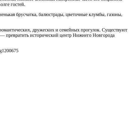
олге гостей.
ненькая брусчатка, балюстрады, цветочные клумбы, газоны,
 романтических, дружеских и семейных прогулок. Существуют
х — превратить исторический центр Нижнего Новгорода
g
1200
675