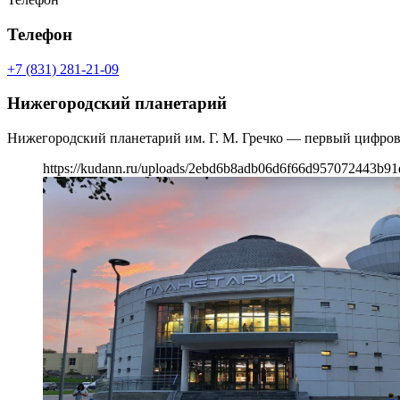
Телефон
+7 (831) 281-21-09
Нижегородский планетарий
Нижегородский планетарий им. Г. М. Гречко — первый цифрово
https://kudann.ru/uploads/2ebd6b8adb06d6f66d957072443b91