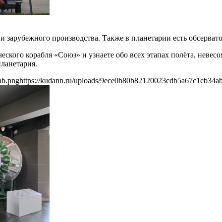
и зарубежного производства. Также в планетарии есть обсерват
ского корабля «Союз» и узнаете обо всех этапах полёта, невесо
ланетария.
ab.png
https://kudann.ru/uploads/9ece0b80b82120023cdb5a67c1cb34a