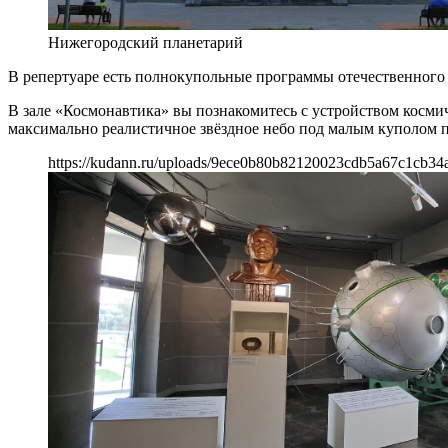
Нижегородский планетарий
В репертуаре есть полнокупольные программы отечественного 
В зале «Космонавтика» вы познакомитесь с устройством космиче
максимально реалистичное звёздное небо под малым куполом п
https://kudann.ru/uploads/9ece0b80b82120023cdb5a67c1cb34