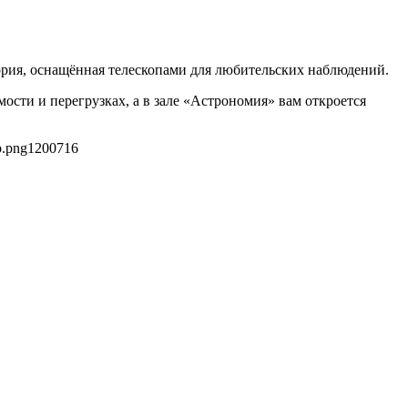
ория, оснащённая телескопами для любительских наблюдений.
мости и перегрузках, а в зале «Астрономия» вам откроется
b.png
1200
716