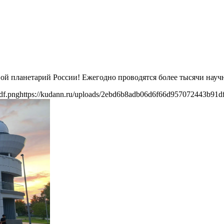
й планетарий России! Ежегодно проводятся более тысячи научн
df.png
https://kudann.ru/uploads/2ebd6b8adb06d6f66d957072443b91d