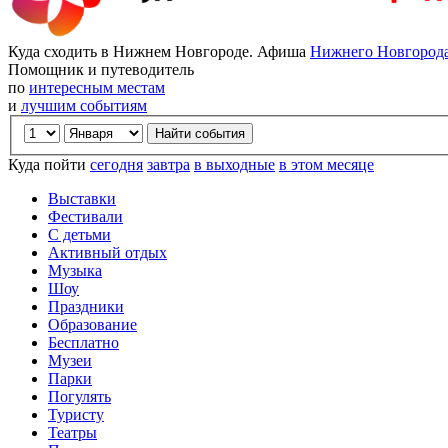
Куда сходить в Нижнем Новгороде. Афиша
Нижнего Новгород
Помощник и путеводитель
по
интересным местам
и
лучшим событиям
Куда пойти
сегодня
завтра
в выходные
в этом месяце
Выставки
Фестивали
С детьми
Активный отдых
Музыка
Шоу
Праздники
Образование
Бесплатно
Музеи
Парки
Погулять
Туристу
Театры