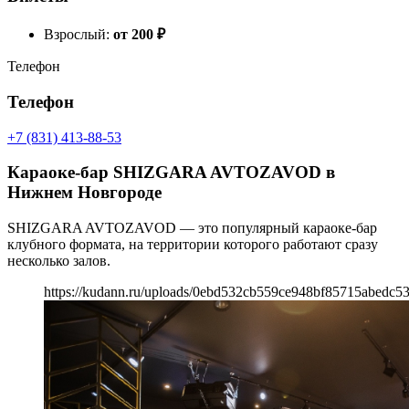
Взрослый:
от 200
₽
Телефон
Телефон
+7 (831) 413-88-53
Караоке-бар SHIZGARA AVTOZAVOD в
Нижнем Новгороде
SHIZGARA AVTOZAVOD — это популярный караоке-бар
клубного формата, на территории которого работают сразу
несколько залов.
https://kudann.ru/uploads/0ebd532cb559ce948bf85715abedc53