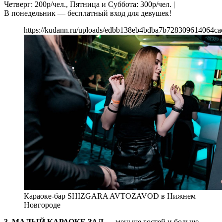
Четверг: 200р/чел., Пятница и Суббота: 300р/чел. |
В понедельник — бесплатный вход для девушек!
https://kudann.ru/uploads/edbb138eb4bdba7b728309614064ca
Караоке-бар SHIZGARA AVTOZAVOD в Нижнем
Новгороде
3. МАЛЫЙ КАРАОКЕ ЗАЛ
— меньше гостей и больше