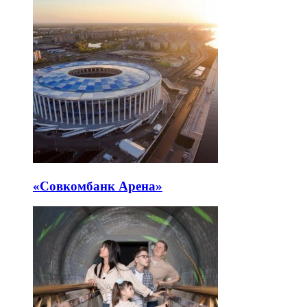
«Совкомбанк Арена⁠»