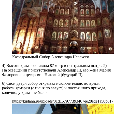
Кафедральный Собор Александра Невского
4) Высота храма составила 87 метр в центральном шатре. 5)
На освещении присутствовали Александр III, его жена Мария
Федоровна и цесаревич Николай (будущий II).
6) Свои двери собор открывал исключительно во время
работы ярмарки (с июня по август) и постоянного прихода,
конечно, у храма не было.
https://kudann.ru/uploads/01d157977393467ee28ede1a50b617