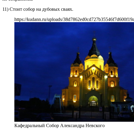
11) Стоит собор на дубовых сваях.
https://kudann.ru/uploads/38d7862ed0cd727b35546f7d600f19a
Кафедральный Собор Александра Невского