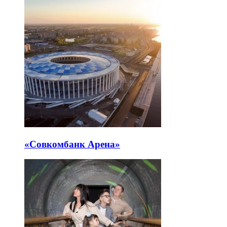
«Совкомбанк Арена⁠»