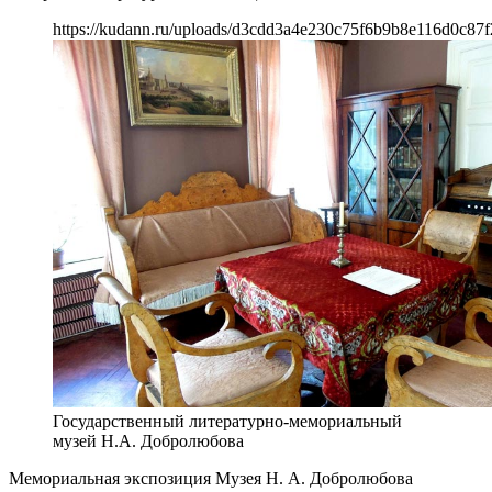
https://kudann.ru/uploads/d3cdd3a4e230c75f6b9b8e116d0c87f
Государственный литературно-мемориальный
музей Н.А. Добролюбова
Мемориальная экспозиция Музея Н. А. Добролюбова