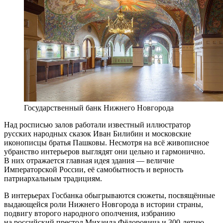
Государственный банк Нижнего Новгорода
Над росписью залов работали известный иллюстратор
русских народных сказок Иван Билибин и московские
иконописцы братья Пашковы. Несмотря на всё живописное
убранство интерьеров выглядят они цельно и гармонично.
В них отражается главная идея здания — величие
Императорской России, её самобытность и верность
патриархальным традициям.
В интерьерах Госбанка обыгрываются сюжеты, посвящённые
выдающейся роли Нижнего Новгорода в истории страны,
подвигу второго народного ополчения, избранию
на российский престол Михаила Фёдоровича и 300-летию