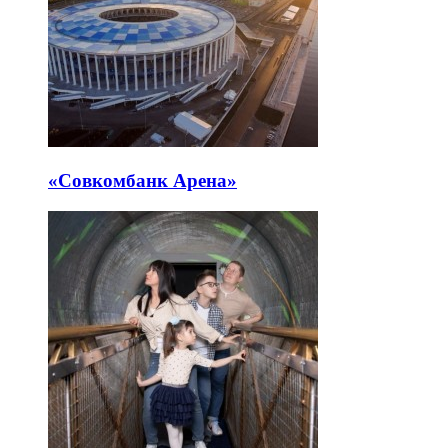
«Совкомбанк Арена⁠»