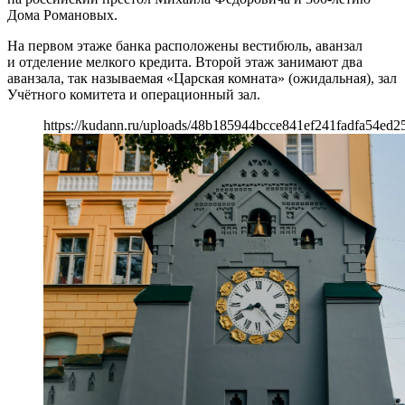
Дома Романовых.
На первом этаже банка расположены вестибюль, аванзал
и отделение мелкого кредита. Второй этаж занимают два
аванзала, так называемая «Царская комната» (ожидальная), зал
Учётного комитета и операционный зал.
https://kudann.ru/uploads/48b185944bcce841ef241fadfa54ed25