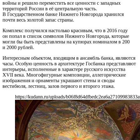
войны и решило переместить все ценности с западных
территорий России в её центральную часть.
В Государственном банке Нижнего Новгорода хранился
почти весь золотой запас страны.
Комплекс получился настолько красивым, что в 2016 году
он попал в список символов Нижнего Новгорода, которые
могли бы быть представлены на купюрах номиналом в 200
и 2000 рублей.
Интересным объектом, входящим в ансамбль банка, являются
часы. Особую ценность в архитектуре Госбанка представляют
интерьеры, исполненные в характере русского искусства
XVII века. Многофигурные композиции, аллегорические
изображения и орнаменты украшают стены и своды
вестибюля, лестниц, залов первого и второго этажа.
https://kudann.ru/uploads/b06f8d64dfbedc2ea6a27109983833a