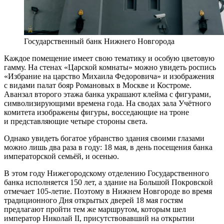
Государственный банк Нижнего Новгорода
Каждое помещение имеет свою тематику и особую цветовую
гамму. На стенах «Царской комнаты» можно увидеть роспись
«Избрание на царство Михаила Федоровича» и изображения
с видами палат бояр Романовых в Москве и Костроме.
Аванзал второго этажа банка украшают клейма с фигурами,
символизирующими времена года. На сводах зала Учётного
комитета изображены фигуры, восседающие на троне
и представляющие четыре стороны света.
Однако увидеть богатое убранство здания своими глазами
можно лишь два раза в году: 18 мая, в день посещения банка
императорской семьёй, и осенью.
В этом году Нижегородскому отделению Государственного
банка исполняется 150 лет, а здание на Большой Покровской
отмечает 105-летие. Поэтому в Нижнем Новгороде во время
традиционного Дня открытых дверей 18 мая гостям
предлагают пройти тем же маршрутом, которым шел
император Николай II, присутствовавший на открытии