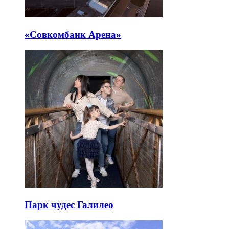
«Совкомбанк Арена⁠»
Парк чудес Галилео