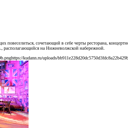
их повеселиться, сочетающий в себе черты ресторана, концертн
rls., располагающийся на Нижневолжской набережной.
9b.png
https://kudann.ru/uploads/bb911e228d20dc5750d3fdc8a22b429