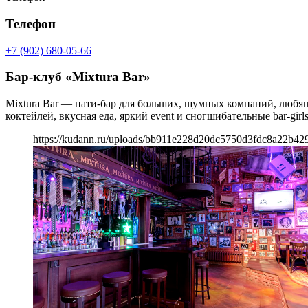
Телефон
+7 (902) 680-05-66
Бар-клуб «Mixtura Bar»
Mixtura Bar — пати-бар для больших, шумных компаний, любящ
коктейлей, вкусная еда, яркий event и сногшибательные bar-gi
https://kudann.ru/uploads/bb911e228d20dc5750d3fdc8a22b42