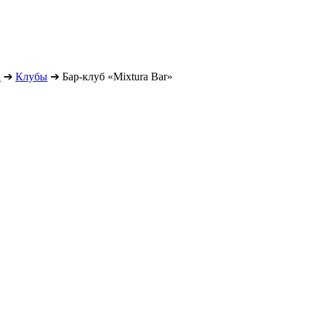
а
➔
Клубы
➔
Бар-клуб «Mixtura Bar»