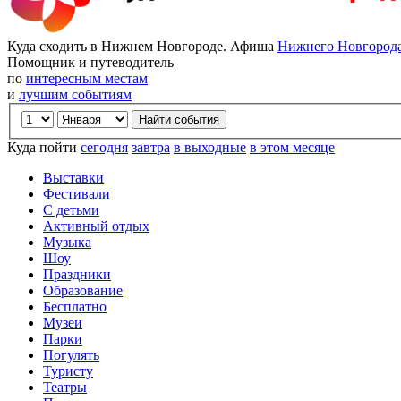
Куда сходить в Нижнем Новгороде. Афиша
Нижнего Новгород
Помощник и путеводитель
по
интересным местам
и
лучшим событиям
Куда пойти
сегодня
завтра
в выходные
в этом месяце
Выставки
Фестивали
С детьми
Активный отдых
Музыка
Шоу
Праздники
Образование
Бесплатно
Музеи
Парки
Погулять
Туристу
Театры