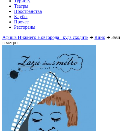
Туристу
Театры
Пространства
Клубы
Прочее
Рестораны
Афиша Нижнего Новгорода - куда сходить
➔
Кино
➔
Зази
в метро