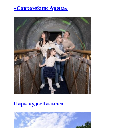
«Совкомбанк Арена⁠»
Парк чудес Галилео