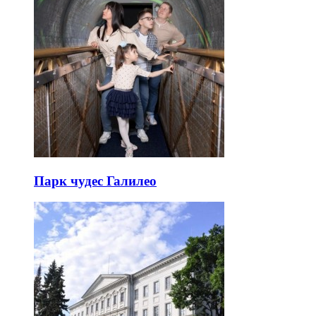
Парк чудес Галилео