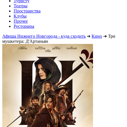
Туристу
Театры
Пространства
Клубы
Прочее
Рестораны
Афиша Нижнего Новгорода - куда сходить
➔
Кино
➔
Три
мушкетера: Д'Артаньян