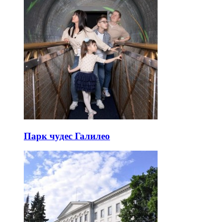
Парк чудес Галилео